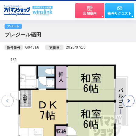
店舗案内
物件リクエスト
アパート
プレジール礒田
G043a6
2026/07/18
物件番号
更新日
1
2