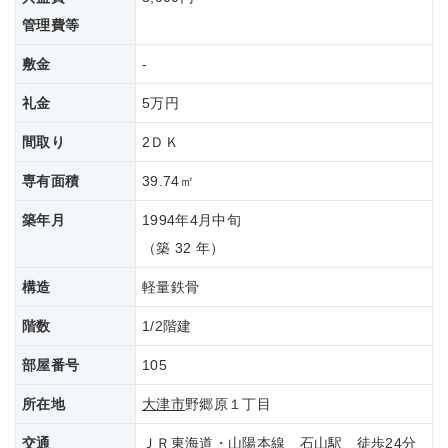
管理費等
敷金
-
礼金
5万円
間取り
2ＤＫ
専有面積
39.74㎡
築年月
1994年4月中旬
（築 32 年）
構造
軽量鉄骨
階数
1/2階建
部屋番号
105
所在地
大津市
野郷原１丁目
交通
ＪＲ東海道・山陽本線
石山駅
徒歩24分