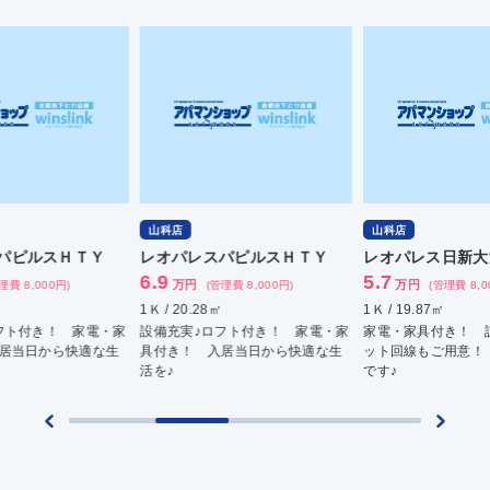
山科店
山科店
山
レオパレスパピルスＨＴＹ
レオパレス日新大津
レ
6.9
5.7
6.
万円
万円
(管理費 8,000円)
(管理費 8,000円)
1Ｋ / 20.28㎡
1Ｋ / 19.87㎡
1Ｋ 
家
設備充実♪ロフト付き！ 家電・家
家電・家具付き！ 設備充実 ネ
家電
具付き！ 入居当日から快適な生
ット回線もご用意！ 便利な立地
ット
活を♪
です♪
です