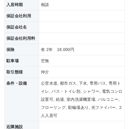
入居時期
相談
保証会社利用
保証会社名
保証会社
利用料
保険
有 2年 18,000円
駐車場
空無
取引態様
仲介
条件・設備
公営水道, 都市ガス, 下水, 専用バス, 専用ト
イレ, バス・トイレ別, シャワー, 電気コンロ
設置可, 給湯, 室内洗濯機置場, バルコニー,
フローリング, 駐輪場あり, 光ファイバー, ２
人入居可
近隣施設