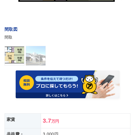
間取図
間取
家賃
3.7
万円
共益費・
3,000円