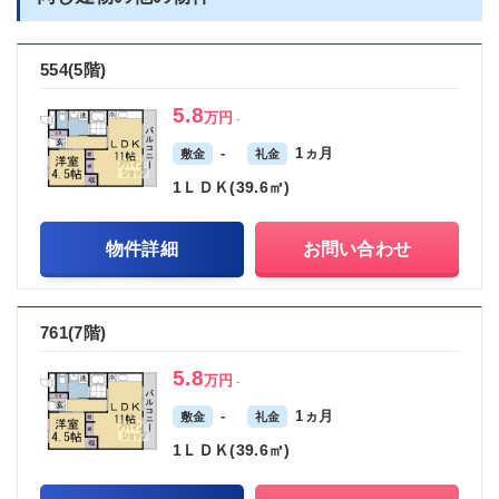
554(5階)
5.8
万円
-
-
1ヵ月
敷金
礼金
1ＬＤＫ(39.6㎡)
物件詳細
お問い合わせ
761(7階)
5.8
万円
-
-
1ヵ月
敷金
礼金
1ＬＤＫ(39.6㎡)