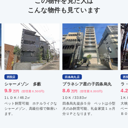
この物件を見た人は
こんな物件も見ています
西院店
四条烏丸店
西
シャーメゾン 多藪
プラネシア星の子四条烏丸
ラ
9.9
8.6
4.
万円
万円
(管理費 6,500円)
(管理費 8,000円)
1ＬＤＫ / 46.2㎡
1ＤＫ / 33.83㎡
1Ｋ 
ペット飼育可能 ホテルライクな
四条烏丸徒歩５分 ペットは小型
大映
シャーメゾン、高級仕様で御座い
犬のみ飼育可能、礼金家賃１ヵ月
ベー
ます。
分ＵＰとなります。
ＢＯ