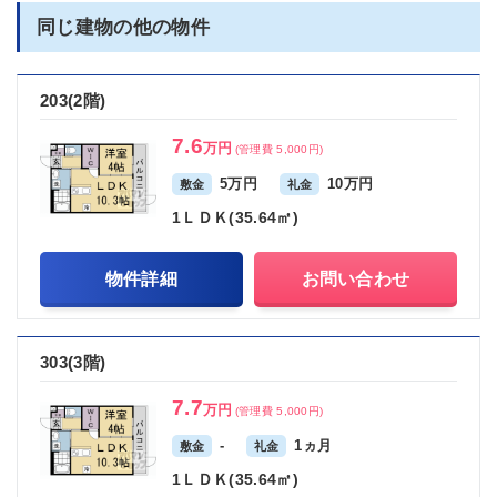
同じ建物の他の物件
203(2階)
7.6
万円
(管理費 5,000円)
5万円
10万円
敷金
礼金
1ＬＤＫ(35.64㎡)
物件詳細
お問い合わせ
303(3階)
7.7
万円
(管理費 5,000円)
-
1ヵ月
敷金
礼金
1ＬＤＫ(35.64㎡)