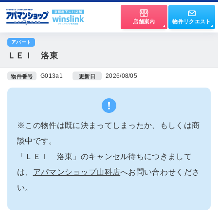
店舗案内
物件リクエスト
アパート
ＬＥＩ 洛東
G013a1
2026/08/05
物件番号
更新日
※この物件は既に決まってしまったか、もしくは商
談中です。
「ＬＥＩ 洛東」のキャンセル待ちにつきまして
は、
アパマンショップ山科店
へお問い合わせくださ
い。