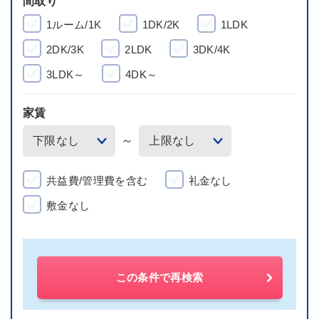
間取り
1ルーム/1K
1DK/2K
1LDK
2DK/3K
2LDK
3DK/4K
3LDK～
4DK～
家賃
～
共益費/管理費を含む
礼金なし
敷金なし
この条件で再検索