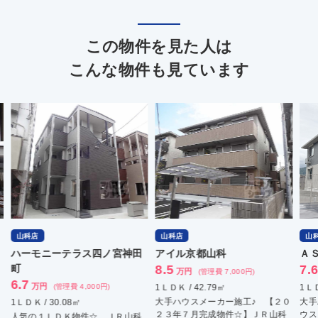
この物件を見た人は
こんな物件も見ています
山科店
山科店
山
ハーモニーテラス四ノ宮神田
アイル京都山科
Ａ
町
8.5
7.
万円
(管理費 7,000円)
6.7
万円
(管理費 4,000円)
1ＬＤＫ / 42.79㎡
1ＬＤ
大手ハウスメーカー施工♪ 【２０
大手
1ＬＤＫ / 30.08㎡
２３年７月完成物件☆】ＪＲ山科
ウス
人気の１ＬＤＫ物件☆ ＪＲ山科