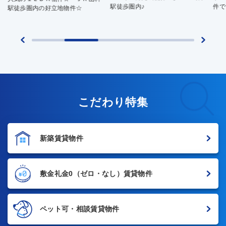
駅徒歩圏内♪
件で
駅徒歩圏内の好立地物件☆
こだわり特集
新築賃貸物件
敷金礼金0
（ゼロ・なし）賃貸物件
ペット可・相談賃貸物件