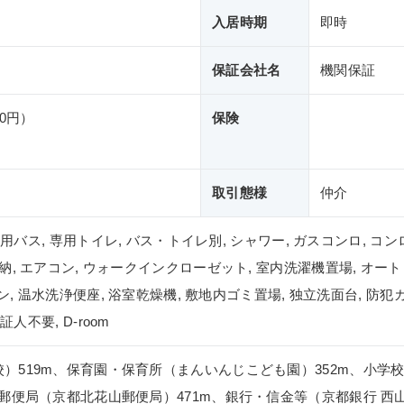
入居時期
即時
保証会社名
機関保証
00円）
保険
取引態様
仲介
専用バス, 専用トイレ, バス・トイレ別, シャワー, ガスコンロ, コン
, エアコン, ウォークインクローゼット, 室内洗濯機置場, オート
ホン, 温水洗浄便座, 浴室乾燥機, 敷地内ゴミ置場, 独立洗面台, 防
証人不要, D-room
）519m、保育園・保育所（まんいんじこども園）352m、小学校
、郵便局（京都北花山郵便局）471m、銀行・信金等（京都銀行 西