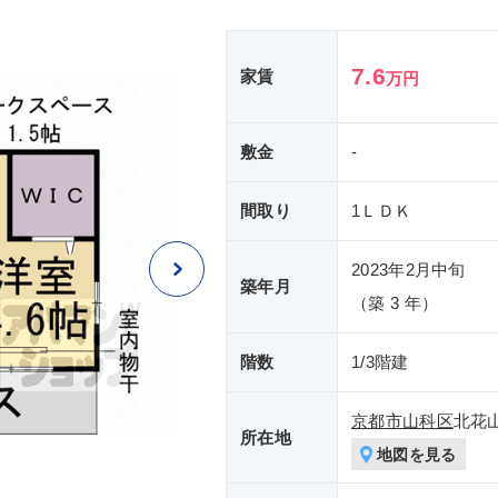
7.6
家賃
万円
敷金
-
間取り
1ＬＤＫ
2023年2月中旬
築年月
（築 3 年）
階数
1/3階建
京都市山科区
北花
所在地
地図を見る