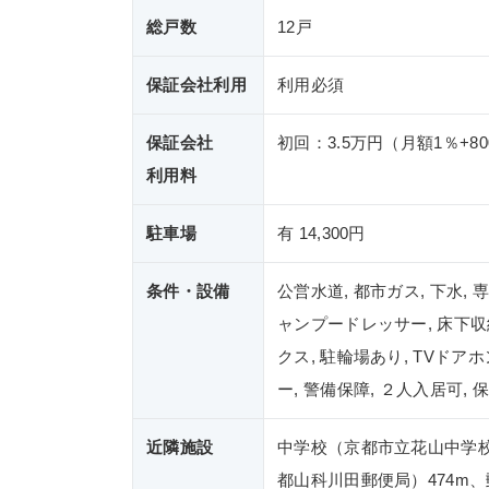
総戸数
12戸
保証会社利用
利用必須
保証会社
初回：3.5万円（月額1％+8
利用料
駐車場
有 14,300円
条件・設備
公営水道, 都市ガス, 下水, 
ャンプードレッサー, 床下収納
クス, 駐輪場あり, TVドア
ー, 警備保障, ２人入居可, 保
近隣施設
中学校（京都市立花山中学校
都山科川田郵便局）474m