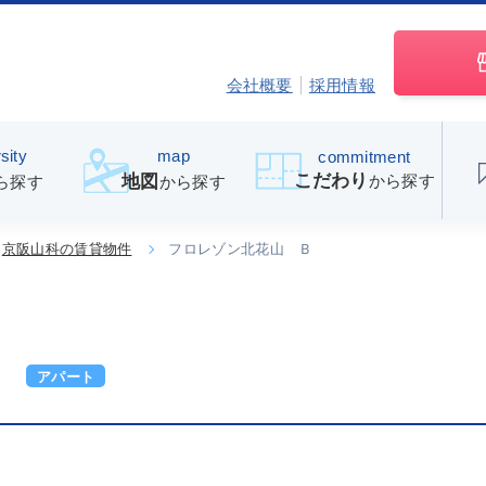
会社概要
採用情報
sity
map
commitment
こだわり
から探す
地図
ら探す
から探す
京阪山科の賃貸物件
フロレゾン北花山 Ｂ
Ｂ
アパート