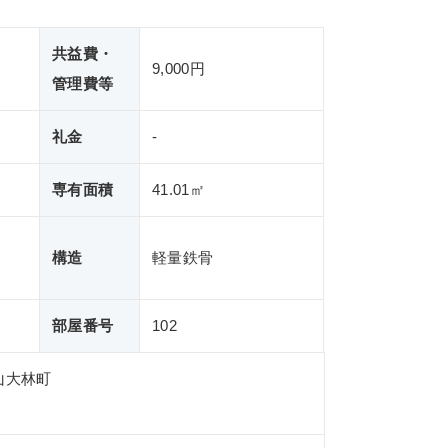
共益費・
9,000円
管理費等
礼金
-
専有面積
41.01㎡
構造
軽量鉄骨
部屋番号
102
山大林町