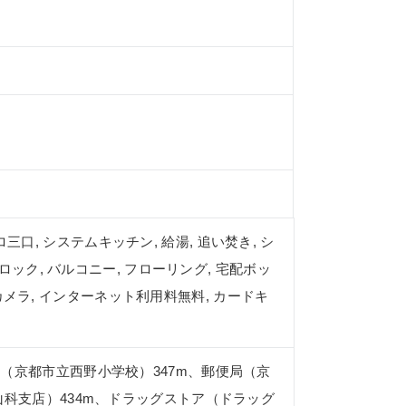
ロ三口, システムキッチン, 給湯, 追い焚き, シ
ロック, バルコニー, フローリング, 宅配ボッ
犯カメラ, インターネット利用料無料, カードキ
（京都市立西野小学校）347m、郵便局（京
山科支店）434m、ドラッグストア（ドラッグ