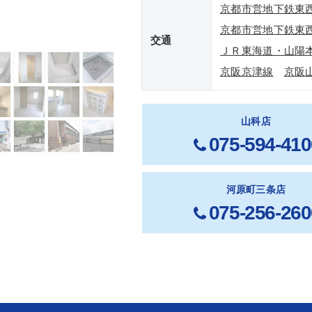
京都市営地下鉄東
京都市営地下鉄東
交通
ＪＲ東海道・山陽
京阪京津線
京阪
山科店
075-594-410
河原町三条店
075-256-260