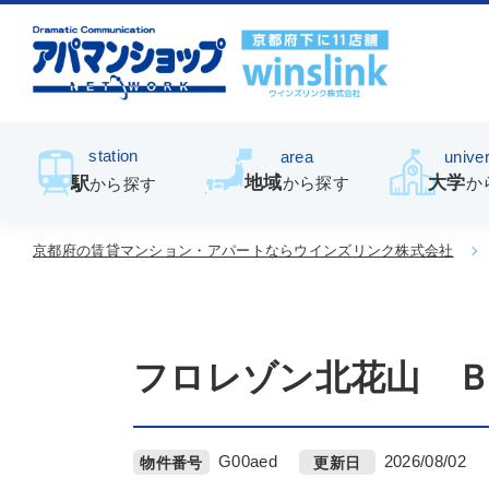
station
area
univer
地域
大学
駅
から探す
か
から探す
京都府の賃貸マンション・アパートならウインズリンク株式会社
フロレゾン北花山 
G00aed
2026/08/02
物件番号
更新日