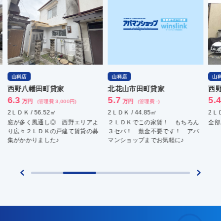
山科店
山科店
北花山市田町貸家
西野貸家
5.7
5.4
万円
万円
(管理費 -)
(管理費 3,000円)
2ＬＤＫ / 44.85㎡
2ＬＤＫ / 46.45㎡
アよ
２ＬＤＫでこの家賃！ もちろん
全部屋フローリング♪
の募
３セパ！ 敷金不要です！ アパ
マンショップまでお気軽に♪