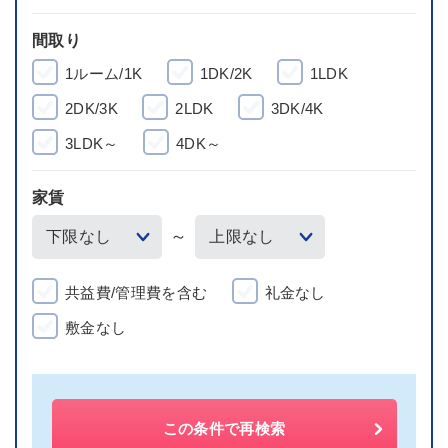
間取り
1ルーム/1K
1DK/2K
1LDK
2DK/3K
2LDK
3DK/4K
3LDK～
4DK～
家賃
～
共益費/管理費を含む
礼金なし
敷金なし
この条件で再検索