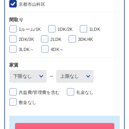
京都市山科区
間取り
1ルーム/1K
1DK/2K
1LDK
2DK/3K
2LDK
3DK/4K
3LDK～
4DK～
家賃
～
共益費/管理費を含む
礼金なし
敷金なし