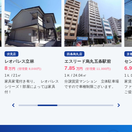
伏見店
四条烏丸店
京
レオパレス立林
エスリード烏丸五条駅前
セ
8
7.85
6.
万円
万円
(管理費 8,000円)
(管理費 11,000円)
1Ｋ / 21㎡
1Ｋ / 24.04㎡
1ＬＤ
家具家電付き有り。 レオパレス
分譲賃貸マンション 立体駐車場
家賃
シリーズ！部屋によっては家具
ですので車種制限ございます。
ファ
付！
ご提