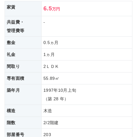
家賃
6.5
万円
共益費・
-
管理費等
敷金
0.5ヵ月
礼金
1ヵ月
間取り
2ＬＤＫ
専有面積
55.89㎡
築年月
1997年10月上旬
（築 28 年）
構造
木造
階数
2/2階建
部屋番号
203