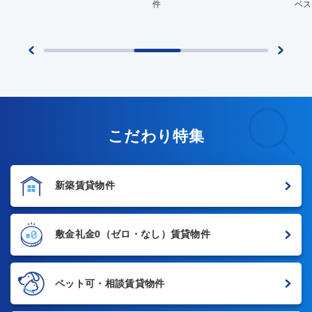
件
ベス
こだわり特集
新築賃貸物件
敷金礼金0
（ゼロ・なし）賃貸物件
ペット可・相談賃貸物件