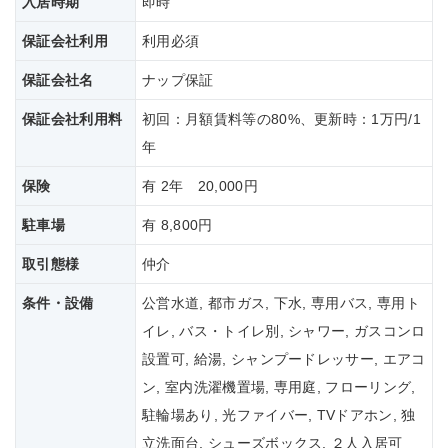
入居時期
即時
保証会社利用
利用必須
保証会社名
ナップ保証
保証会社
利用料
初回：月額賃料等の80%、更新時：1万円/1
年
保険
有 2年 20,000円
駐車場
有 8,800円
取引態様
仲介
条件・設備
公営水道, 都市ガス, 下水, 専用バス, 専用ト
イレ, バス・トイレ別, シャワー, ガスコンロ
設置可, 給湯, シャンプードレッサー, エアコ
ン, 室内洗濯機置場, 専用庭, フローリング,
駐輪場あり, 光ファイバー, TVドアホン, 独
立洗面台, シューズボックス, ２人入居可