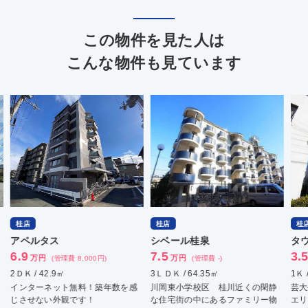
この物件を見た人は
こんな物件も見ています
桂店
桂店
桂
アペルタス
シベール桂泉
タ
6.9
7.5
3.
万円
万円
(管理費 8,000円)
(管理費 -)
2ＤＫ / 42.9㎡
3ＬＤＫ / 64.35㎡
1Ｋ 
インターネット無料！築年数を感
川岡東小学校区 桂川近くの閑静
芸大
じさせない外観です！
な住宅街の中にあるファミリー物
エリ