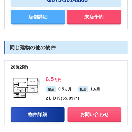
店舗詳細
来店予約
同じ建物の他の物件
208(2階)
6.5
万円
-
0.5ヵ月
1ヵ月
敷金
礼金
2ＬＤＫ(55.89㎡)
物件詳細
お問い合わせ