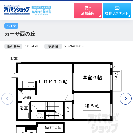
店舗案内
物件リクエスト
ハイツ
カーサ西の丘
G05968
2026/08/08
物件番号
更新日
1
30