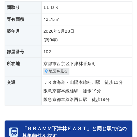
間取り
1ＬＤＫ
専有面積
42.75㎡
築年月
2026年3月28日
(築
0年)
部屋番号
102
所在地
京都市西京区下津林番条町
地図を見る
交通
ＪＲ東海道・山陽本線桂川駅 徒歩11分
阪急京都本線桂駅 徒歩19分
阪急京都本線洛西口駅 徒歩19分
「ＧＲＡＭＭ下津林ＥＡＳＴ」と同じ駅で他の
募集物件を探す