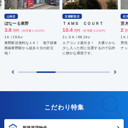
京都駅前店
伏見店
ＴＡＭＳ ＣＯＵＲＴ
茨木アパート
10.4
2
万円
万円
 3,000円)
(管理費 9,000円)
(管理費 900円)
3ＬＤＫ / 68.14㎡
1Ｋ / 20㎡
１Ｋ！ 地下鉄東
エアコン２基付き！ 大通りから
男性専用アパートです
徒歩３分の好立
少し入った所に位置するので以外
ナシのレトロなアパー
に静かな環境です。
こだわり特集
新築賃貸物件