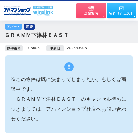
店舗案内
物件リクエスト
アパート
新築
ＧＲＡＭＭ下津林ＥＡＳＴ
G06a06
2026/08/06
物件番号
更新日
※この物件は既に決まってしまったか、もしくは商
談中です。
「ＧＲＡＭＭ下津林ＥＡＳＴ」のキャンセル待ちに
つきましては、
アパマンショップ桂店
へお問い合わ
せください。