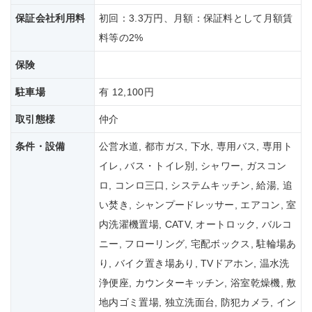
保証会社
利用料
初回：3.3万円、月額：保証料として月額賃
料等の2%
保険
駐車場
有 12,100円
取引態様
仲介
条件・設備
公営水道, 都市ガス, 下水, 専用バス, 専用ト
イレ, バス・トイレ別, シャワー, ガスコン
ロ, コンロ三口, システムキッチン, 給湯, 追
い焚き, シャンプードレッサー, エアコン, 室
内洗濯機置場, CATV, オートロック, バルコ
ニー, フローリング, 宅配ボックス, 駐輪場あ
り, バイク置き場あり, TVドアホン, 温水洗
浄便座, カウンターキッチン, 浴室乾燥機, 敷
地内ゴミ置場, 独立洗面台, 防犯カメラ, イン