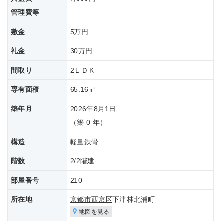
管理費等
敷金
5万円
礼金
30万円
間取り
2ＬＤＫ
専有面積
65.16㎡
築年月
2026年8月1日
（築 0 年）
構造
軽量鉄骨
階数
2/2階建
部屋番号
210
所在地
京都市西京区
下津林北浦町
地図を見る