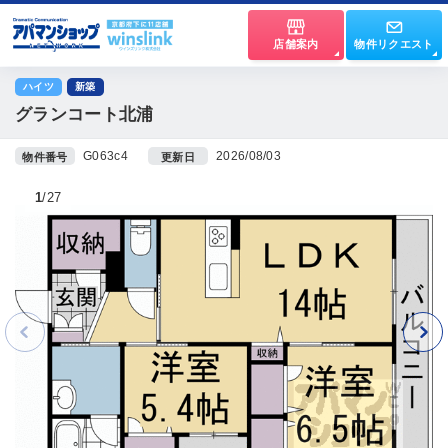
店舗案内
物件リクエスト
ハイツ
新築
グランコート北浦
G063c4
2026/08/03
物件番号
更新日
1
27