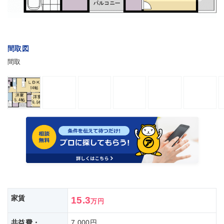
間取図
間取
家賃
15.3
万円
共益費・
7,000円