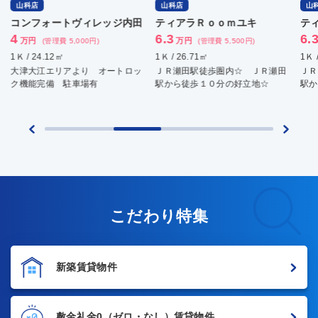
山科店
山科店
山
ティアラＲｏｏｍユキ
ティアラＲｏｏｍユキ
モ
6.3
6.3
5.
万円
万円
(管理費 5,500円)
(管理費 5,500円)
1Ｋ / 26.71㎡
1Ｋ / 26.71㎡
1Ｋ 
ＪＲ瀬田駅徒歩圏内☆ ＪＲ瀬田
ＪＲ瀬田駅徒歩圏内☆ ＪＲ瀬田
大
駅から徒歩１０分の好立地☆
駅から徒歩１０分の好立地☆
保
こだわり特集
新築賃貸物件
敷金礼金0
（ゼロ・なし）賃貸物件