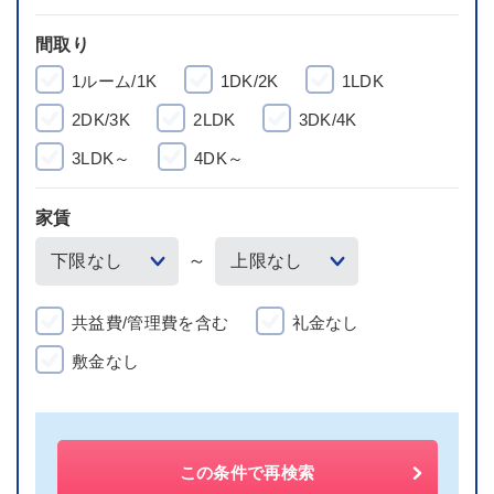
間取り
1ルーム/1K
1DK/2K
1LDK
2DK/3K
2LDK
3DK/4K
3LDK～
4DK～
家賃
～
共益費/管理費を含む
礼金なし
敷金なし
この条件で再検索