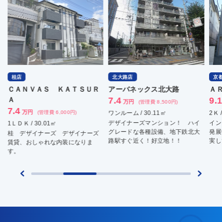
桂店
北大路店
京
ＣＡＮＶＡＳ ＫＡＴＳＵＲ
アーバネックス北大路
Ａ
Ａ
7.4
9.
万円
(管理費 8,500円)
7.4
万円
(管理費 6,000円)
ワンルーム / 30.11㎡
2Ｋ 
デザイナーズマンション！ ハイ
イン
1ＬＤＫ / 30.01㎡
グレードな各種設備、地下鉄北大
発展
桂 デザイナーズ デザイナーズ
路駅すぐ近く！好立地！！
実し
賃貸、おしゃれな内装になりま
す。