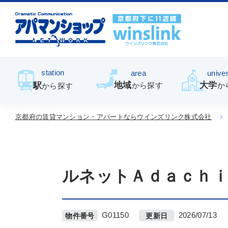
station
area
univer
地域
大学
駅
から探す
か
から探す
京都府の賃貸マンション・アパートならウインズリンク株式会社
ルネットＡｄａｃｈ
G01150
2026/07/13
物件番号
更新日