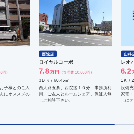
山科店
桂店
レオパレスグリーンヒルズ３
ハイ
6.2
4.2
万円
000円)
(管理費 8,000円)
1Ｋ / 20.28㎡
1ＤＫ 
０分 事務所利
設備充実！レオパレス♪ 敷金不要
樫原 
ェア、保証人無
家電・家具付き！ 初めての一人暮ら
ハイツ
しにオススメ♪
きます