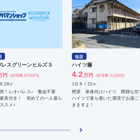
京都駅前店
ツ藤
光マンション
4.5
万円
万円
(管理費 2,000円)
(管理費 -)
/ 22㎡
2Ｋ / 24.75㎡
単身向けハイツ 閑静な住宅の
イオン徒歩圏内！ ベランダはあ
で落ち着いた環境でお過ごしで
せんが、日当良好で室内干し問題
よ！
シ！