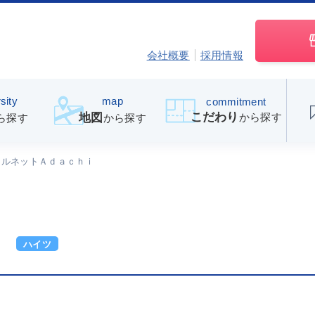
会社概要
採用情報
sity
map
commitment
こだわり
から探す
地図
ら探す
から探す
ルネットＡｄａｃｈｉ
ｉ
ハイツ