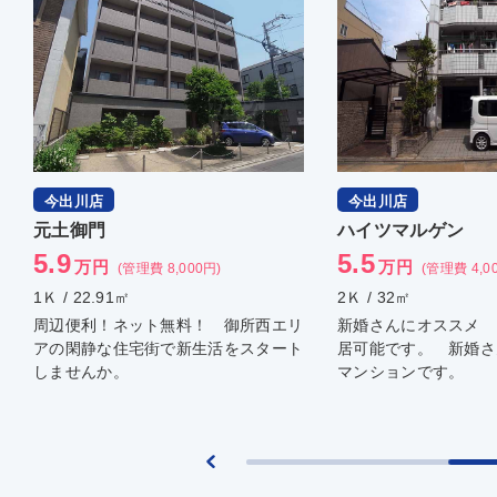
今出川店
西院店
ハイツマルゲン
ロイヤルコーポ
5.5
7.8
万円
万円
(管理費 4,000円)
(管理費 10,
2Ｋ / 32㎡
3ＤＫ / 60.45㎡
新婚さんにオススメ お子様とのご入
西大路五条、西院迄１
居可能です。 新婚さんにオススメの
用、ご友人とルームシ
マンションです。
しご相談下さい。