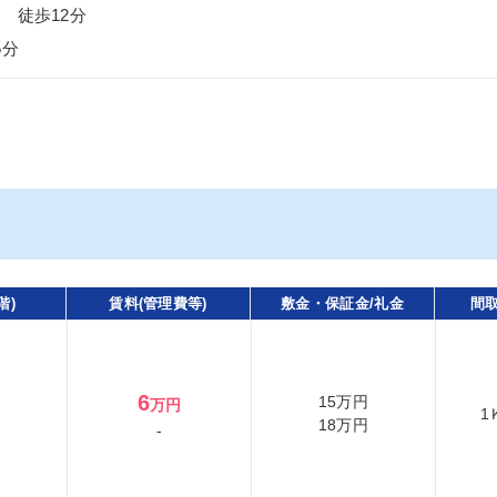
 徒歩12分
5分
階)
賃料(管理費等)
敷金・保証金/礼金
間取
6
15万円
万円
1
18万円
-