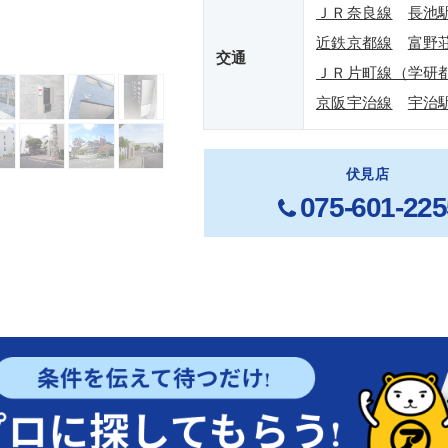
ＪＲ奈良線
長池
近鉄京都線
富野
交通
ＪＲ片町線（学研
京阪宇治線
宇治
伏見店
075-601-225