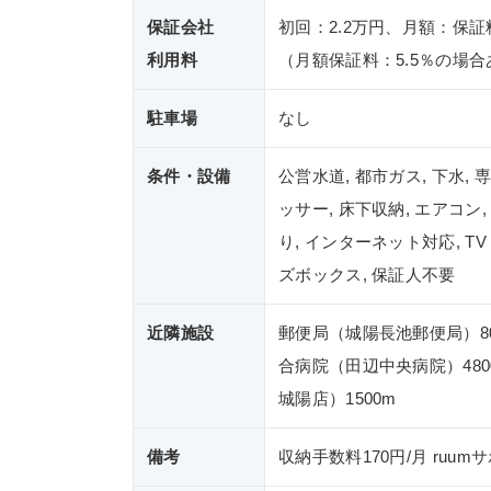
保証会社
初回：2.2万円、月額：保証
利用料
（月額保証料：5.5％の場合
駐車場
なし
条件・設備
公営水道, 都市ガス, 下水,
ッサー, 床下収納, エアコン
り, インターネット対応, T
ズボックス, 保証人不要
近隣施設
郵便局（城陽長池郵便局）80
合病院（田辺中央病院）48
城陽店）1500m
備考
収納手数料170円/月 ruum