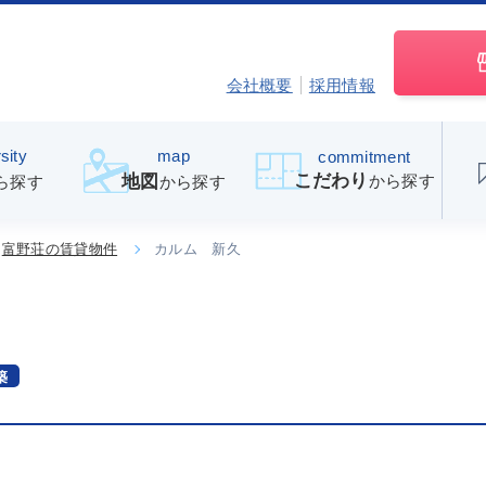
会社概要
採用情報
sity
map
commitment
こだわり
から探す
地図
ら探す
から探す
富野荘の賃貸物件
カルム 新久
築