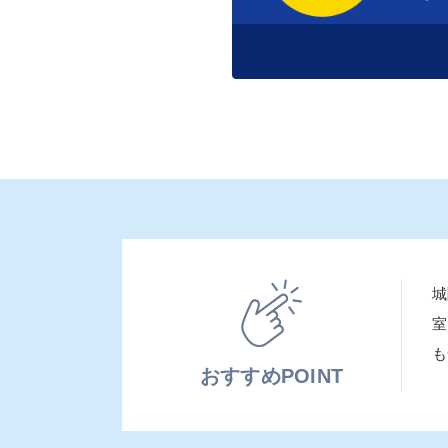
城
室
も
おすすめPOINT