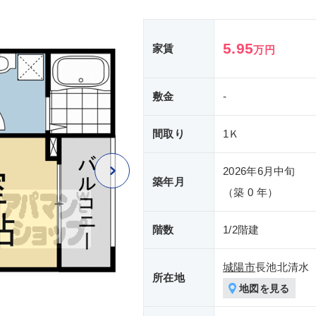
5.95
家賃
万円
敷金
-
間取り
1Ｋ
2026年6月中旬
築年月
（築 0 年）
階数
1/2階建
城陽市
長池北清水
所在地
地図を見る