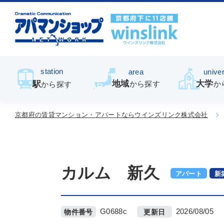
station
area
univer
地域
大学
駅
から探す
か
から探す
京都府の賃貸マンション・アパートならウインズリンク株式会社
カルム 新久
アパート
新
G0688c
2026/08/05
物件番号
更新日