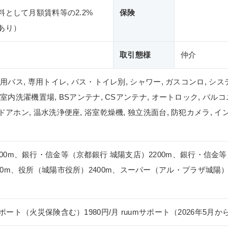
料として月額賃料等の2.2%
保険
あり）
取引態様
仲介
 専用バス, 専用トイレ, バス・トイレ別, シャワー, ガスコンロ, シ
, 室内洗濯機置場, BSアンテナ, CSアンテナ, オートロック, バル
Vドアホン, 温水洗浄便座, 浴室乾燥機, 独立洗面台, 防犯カメラ, イ
0m、銀行・信金等（京都銀行 城陽支店）2200m、銀行・信金等
00m、役所（城陽市役所）2400m、スーパー（アル・プラザ城陽
サポート（火災保険含む）1980円/月 ruumサポート（2026年5月か