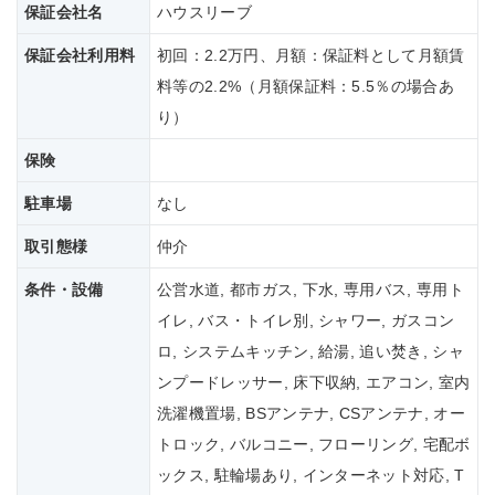
保証会社名
ハウスリーブ
保証会社
利用料
初回：2.2万円、月額：保証料として月額賃
料等の2.2%（月額保証料：5.5％の場合あ
り）
保険
駐車場
なし
取引態様
仲介
条件・設備
公営水道, 都市ガス, 下水, 専用バス, 専用ト
イレ, バス・トイレ別, シャワー, ガスコン
ロ, システムキッチン, 給湯, 追い焚き, シャ
ンプードレッサー, 床下収納, エアコン, 室内
洗濯機置場, BSアンテナ, CSアンテナ, オー
トロック, バルコニー, フローリング, 宅配ボ
ックス, 駐輪場あり, インターネット対応, T