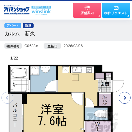
店舗案内
物件リクエスト
アパート
新築
カルム 新久
G0688c
2026/08/06
物件番号
更新日
1
22