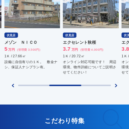
伏見店
伏見店
伏
エクセレント秋桜
エクセレント秋桜
フ
3.7
3.8
6
万円
万円
万
(管理費 4,000円)
(管理費 4,000円)
1Ｋ / 20.72㎡
1Ｋ / 23.4㎡
1Ｋ 
オンライン対応可能です！ 周辺
オンライン対応可能です！ 周辺
追焚
環境、物件詳細についてご説明さ
環境、物件詳細についてご説明さ
広々
せてください！
せてください！
はオ
こだわり特集