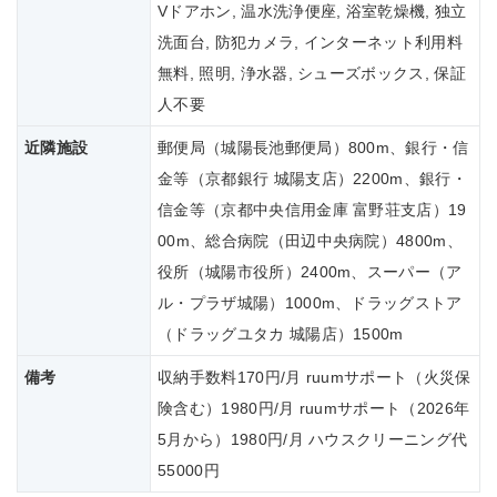
Vドアホン, 温水洗浄便座, 浴室乾燥機, 独立
洗面台, 防犯カメラ, インターネット利用料
無料, 照明, 浄水器, シューズボックス, 保証
人不要
近隣施設
郵便局（城陽長池郵便局）800m、銀行・信
金等（京都銀行 城陽支店）2200m、銀行・
信金等（京都中央信用金庫 富野荘支店）19
00m、総合病院（田辺中央病院）4800m、
役所（城陽市役所）2400m、スーパー（ア
ル・プラザ城陽）1000m、ドラッグストア
（ドラッグユタカ 城陽店）1500m
備考
収納手数料170円/月 ruumサポート（火災保
険含む）1980円/月 ruumサポート（2026年
5月から）1980円/月 ハウスクリーニング代
55000円