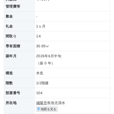
管理費等
敷金
-
礼金
1ヵ月
間取り
1Ｋ
専有面積
30.89㎡
築年月
2026年6月中旬
（築 0 年）
構造
木造
階数
1/2階建
部屋番号
104
所在地
城陽市
長池北清水
地図を見る