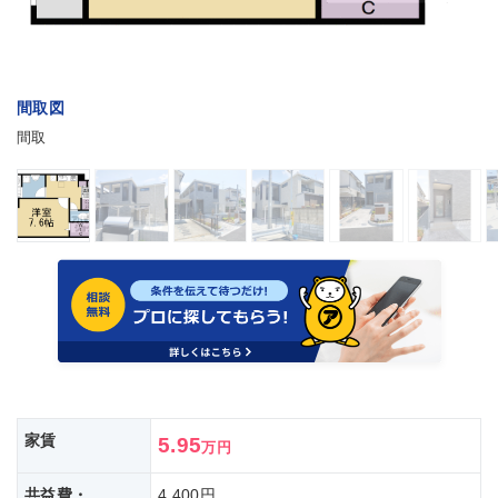
間取図
間取
家賃
5.95
万円
共益費・
4,400円