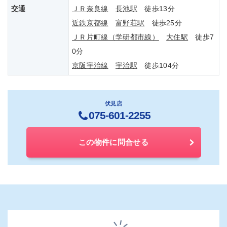
交通
ＪＲ奈良線
長池駅
徒歩13分
近鉄京都線
富野荘駅
徒歩25分
ＪＲ片町線（学研都市線）
大住駅
徒歩7
0分
京阪宇治線
宇治駅
徒歩104分
伏見店
075-601-2255
この物件に問合せる