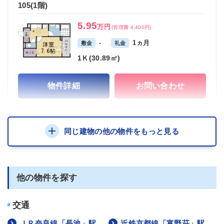
105(1階)
5.95
万円
(管理費 4,400円)
-
1ヵ月
敷金
礼金
1Ｋ(30.89㎡)
物件詳細
お問い合わせ
同じ建物の他の物件をもっと見る
他の物件を探す
交通
ＪＲ奈良線「長池」駅
近鉄京都線「富野荘」駅