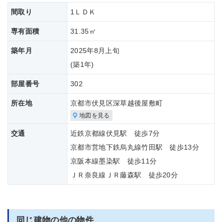
間取り
1ＬＤＫ
専有面積
31.35㎡
築年月
2025年8月上旬
(築
1年)
部屋番号
302
所在地
京都市伏見区深草越後屋敷町
地図を見る
交通
近鉄京都線伏見駅 徒歩7分
京都市営地下鉄烏丸線竹田駅 徒歩13分
京阪本線墨染駅 徒歩11分
ＪＲ奈良線ＪＲ藤森駅 徒歩20分
同じ建物の他の物件