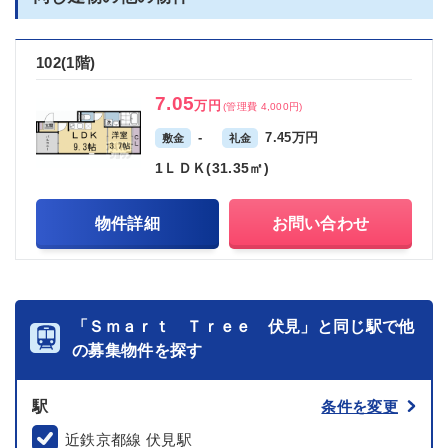
102(1階)
7.05
万円
(管理費 4,000円)
-
7.45万円
敷金
礼金
1ＬＤＫ(31.35㎡)
物件詳細
お問い合わせ
「Ｓｍａｒｔ Ｔｒｅｅ 伏見」と同じ駅で他
の募集物件を探す
駅
条件を変更
近鉄京都線 伏見駅