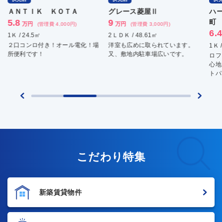
ＡＮＴＩＫ ＫＯＴＡ
グレース菱屋Ⅱ
ハ
5.8
9
町
万円
万円
(管理費 4,000円)
(管理費 3,000円)
6.
1Ｋ / 24.5㎡
2ＬＤＫ / 48.61㎡
２口コンロ付き！オール電化！場
洋室も広めに取られています。
1Ｋ 
所便利です！
又、敷地内駐車場広いです。
ロフ
心地
トパ
こだわり特集
新築賃貸物件