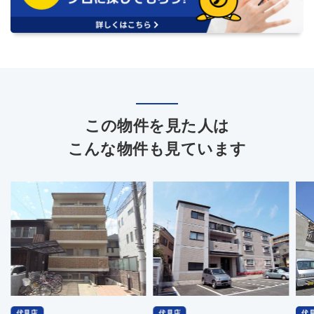
この物件を見た人は
こんな物件も見ています
伏見店
伏見店
伏