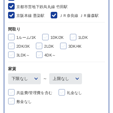
京都市営地下鉄烏丸線 竹田駅
京阪本線 墨染駅
ＪＲ奈良線 ＪＲ藤森駅
間取り
1ルーム/1K
1DK/2K
1LDK
2DK/3K
2LDK
3DK/4K
3LDK～
4DK～
家賃
～
共益費/管理費を含む
礼金なし
敷金なし