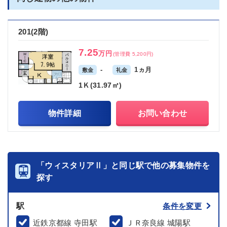
201(2階)
7.25
万円
(管理費 5,200円)
-
1ヵ月
敷金
礼金
1Ｋ(31.97㎡)
物件詳細
お問い合わせ
「ウィスタリアⅡ」と同じ駅で他の募集物件を
探す
駅
条件を変更
近鉄京都線 寺田駅
ＪＲ奈良線 城陽駅