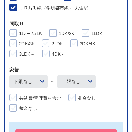
ＪＲ片町線（学研都市線） 大住駅
間取り
1ルーム/1K
1DK/2K
1LDK
2DK/3K
2LDK
3DK/4K
3LDK～
4DK～
家賃
～
共益費/管理費を含む
礼金なし
敷金なし