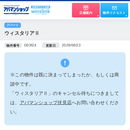
店舗案内
物件リクエスト
アパート
ウィスタリアⅡ
G03f2d
2026/06/23
物件番号
更新日
※この物件は既に決まってしまったか、もしくは商
談中です。
「ウィスタリアⅡ」のキャンセル待ちにつきまして
は、
アパマンショップ伏見店
へお問い合わせくださ
い。