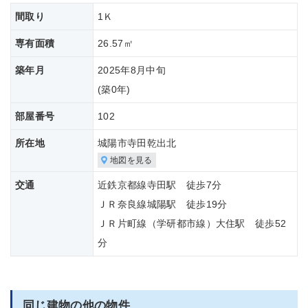
間取り
1Ｋ
専有面積
26.57㎡
築年月
2025年8月中旬
(築
0年)
部屋番号
102
所在地
城陽市寺田乾出北
地図を見る
交通
近鉄京都線寺田駅 徒歩7分
ＪＲ奈良線城陽駅 徒歩19分
ＪＲ片町線（学研都市線）大住駅 徒歩52
分
同じ建物の他の物件