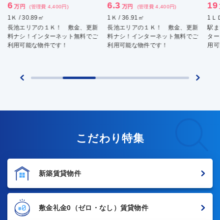
6.3
19
7.
万円
万円
(管理費 4,400円)
(管理費 -)
1Ｋ / 36.91㎡
1ＬＤＫ / 81.86㎡
2ＤＫ
長池エリアの１Ｋ！ 敷金、更新
駅まで徒歩８分の１ＬＤＫ イン
駅
料ナシ！インターネット無料でご
ターネットは光対応、無料でご利
シ
利用可能な物件です！
用可能！ペットも相談可能！
可
こだわり特集
新築賃貸物件
敷金礼金0
（ゼロ・なし）賃貸物件