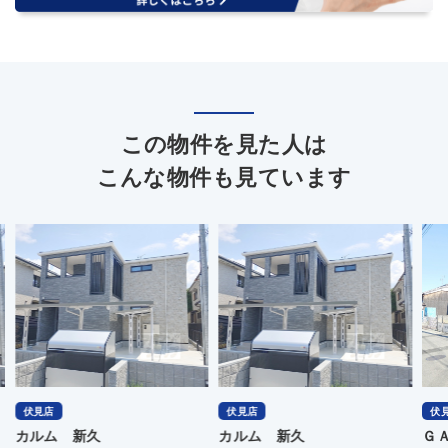
この物件を見た人は
こんな物件も見ています
伏見店
伏見店
伏
カルム 新久
ＧＡＲＡＸＩＡ
セ