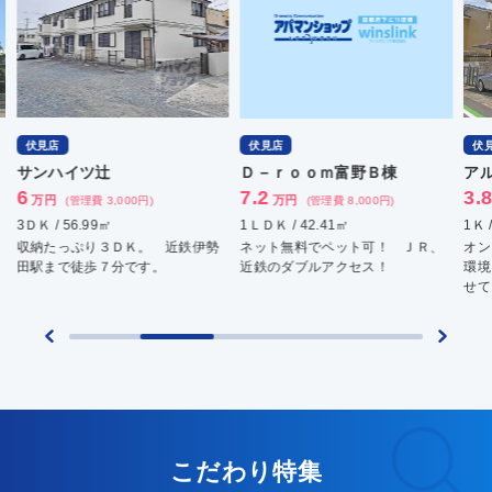
伏見店
伏見店
伏
サンハイツ辻
Ｄ－ｒｏｏｍ富野Ｂ棟
ア
6
7.2
3.
万円
万円
(管理費 3,000円)
(管理費 8,000円)
3ＤＫ / 56.99㎡
1ＬＤＫ / 42.41㎡
1Ｋ 
収納たっぷり３ＤＫ。 近鉄伊勢
ネット無料でペット可！ ＪＲ、
オン
田駅まで徒歩７分です。
近鉄のダブルアクセス！
環境
せて
こだわり特集