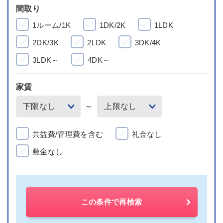
間取り
1ルーム/1K
1DK/2K
1LDK
2DK/3K
2LDK
3DK/4K
3LDK～
4DK～
家賃
～
共益費/管理費を含む
礼金なし
敷金なし
この条件で再検索