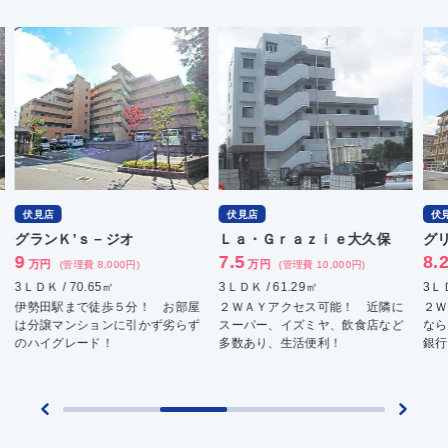
伏見店
伏見店
伏
グランＫ’ｓ－ジオ
Ｌａ・Ｇｒａｚｉｅ大久保
グ
9
7.5
8.
万円
万円
(管理費 8,000円)
(管理費 10,000円)
3ＬＤＫ / 70.65㎡
3ＬＤＫ / 61.29㎡
3ＬＤ
伊勢田駅まで徒歩５分！ お部屋
２ＷＡＹアクセス可能！ 近隣に
２Ｗ
は分譲マンションに引かず劣らず
スーパー、イズミヤ、飲食店など
なら
のハイグレード！
多数あり、生活便利！
銀行