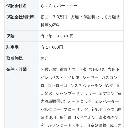
保証会社名
らくらくパートナー
保証会社
利用料
初回：3.3万円、月額：保証料として月額賃
料等の2%
保険
有 2年 30,800円
駐車場
有 17,600円
取引態様
仲介
条件・設備
公営水道, 都市ガス, 下水, 専用バス, 専用ト
イレ, バス・トイレ別, シャワー, ガスコン
ロ, コンロ三口, システムキッチン, 給湯, 追
い焚き, シャンプードレッサー, エアコン, 室
内洗濯機置場, オートロック, エレベーター,
バルコニー, フローリング, 宅配ボックス, 駐
輪場あり, 角部屋, TVドアホン, 温水洗浄便
座, カウンターキッチン, 浴室乾燥機, 敷地内