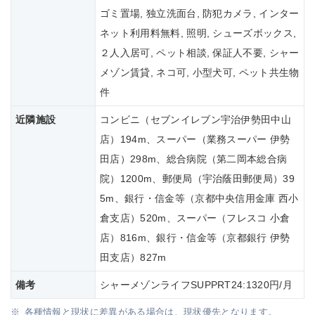
ゴミ置場, 独立洗面台, 防犯カメラ, インター
ネット利用料無料, 照明, シューズボックス,
２人入居可, ペット相談, 保証人不要, シャー
メゾン賃貸, ネコ可, 小型犬可, ペット共生物
件
近隣施設
コンビニ（セブンイレブン宇治伊勢田中山
店）194m、スーパー（業務スーパー 伊勢
田店）298m、総合病院（第二岡本総合病
院）1200m、郵便局（宇治蔭田郵便局）39
5m、銀行・信金等（京都中央信用金庫 西小
倉支店）520m、スーパー（フレスコ 小倉
店）816m、銀行・信金等（京都銀行 伊勢
田支店）827m
備考
シャーメゾンライフSUPPRT24:1320円/月
各種情報と現状に差異がある場合は、現状優先となります。