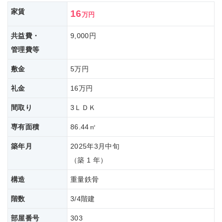
家賃
16
万円
共益費・
9,000円
管理費等
敷金
5万円
礼金
16万円
間取り
3ＬＤＫ
専有面積
86.44㎡
築年月
2025年3月中旬
（築 1 年）
構造
重量鉄骨
階数
3/4階建
部屋番号
303