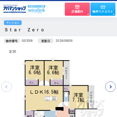
店舗案内
物件リクエスト
マンション
Ｓｔａｒ Ｚｅｒｏ
G035f8
2026/08/08
物件番号
更新日
1
30