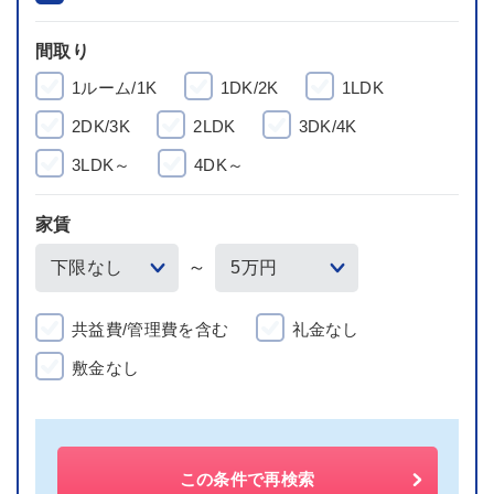
間取り
1ルーム/1K
1DK/2K
1LDK
2DK/3K
2LDK
3DK/4K
3LDK～
4DK～
家賃
～
共益費/管理費を含む
礼金なし
敷金なし
この条件で再検索