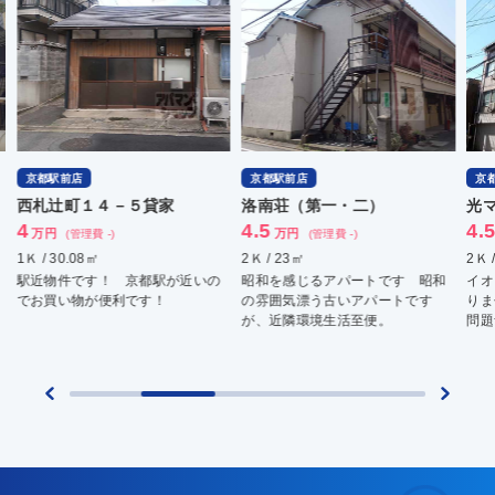
京都駅前店
京都駅前店
京
西札辻町１４－５貸家
洛南荘（第一・二）
光
4
4.5
4.
万円
万円
(管理費 -)
(管理費 -)
1Ｋ / 30.08㎡
2Ｋ / 23㎡
2Ｋ 
駅近物件です！ 京都駅が近いの
昭和を感じるアパートです 昭和
イオ
でお買い物が便利です！
の雰囲気漂う古いアパートです
りま
が、近隣環境生活至便。
問題