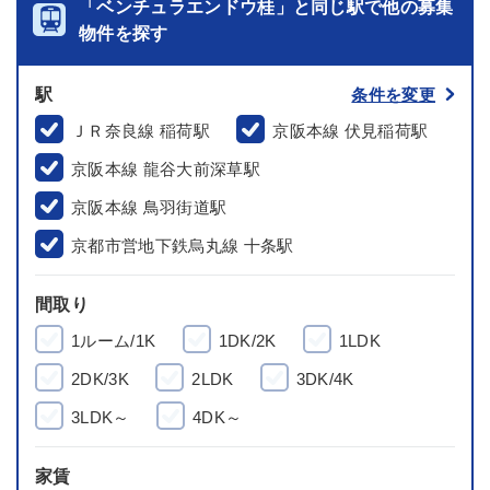
「ベンチュラエンドウ桂」と同じ駅で他の募集
物件を探す
駅
条件を変更
ＪＲ奈良線 稲荷駅
京阪本線 伏見稲荷駅
京阪本線 龍谷大前深草駅
京阪本線 鳥羽街道駅
京都市営地下鉄烏丸線 十条駅
間取り
1ルーム/1K
1DK/2K
1LDK
2DK/3K
2LDK
3DK/4K
3LDK～
4DK～
家賃