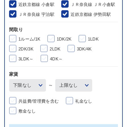
近鉄京都線 小倉駅
ＪＲ奈良線 ＪＲ小倉駅
ＪＲ奈良線 宇治駅
近鉄京都線 伊勢田駅
間取り
1ルーム/1K
1DK/2K
1LDK
2DK/3K
2LDK
3DK/4K
3LDK～
4DK～
家賃
～
共益費/管理費を含む
礼金なし
敷金なし