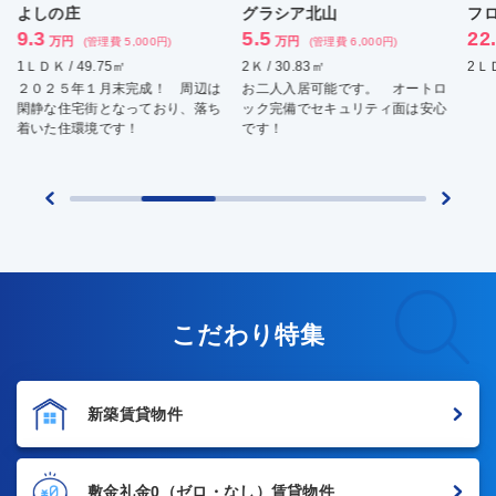
グラシア北山
フロンテージ堺町御門
5.5
22.5
万円
万円
(管理費 6,000円)
(管理費 9,000円)
2Ｋ / 30.83㎡
2ＬＤＫ / 68.44㎡
辺は
お二人入居可能です。 オートロ
落ち
ック完備でセキュリティ面は安心
です！
こだわり特集
新築賃貸物件
敷金礼金0
（ゼロ・なし）賃貸物件