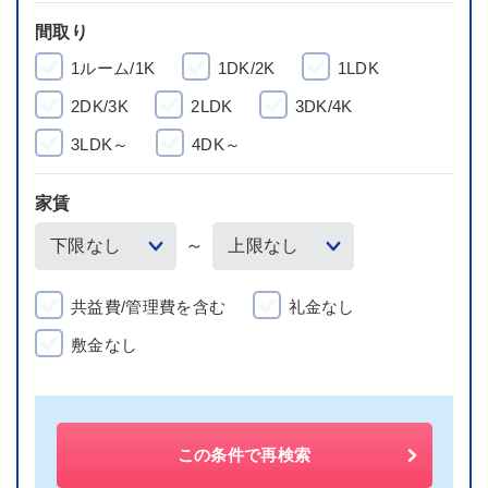
間取り
1ルーム/1K
1DK/2K
1LDK
2DK/3K
2LDK
3DK/4K
3LDK～
4DK～
家賃
～
共益費/管理費を含む
礼金なし
敷金なし
この条件で再検索