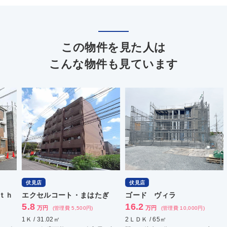
この物件を見た人は
こんな物件も見ています
伏見店
伏見店
伏
エクセルコート・まはたぎ
ゴード ヴィラ
レ
5.8
16.2
9.
万円
万円
(管理費 5,500円)
(管理費 10,000円)
1Ｋ / 31.02㎡
2ＬＤＫ / 65㎡
1Ｋ 