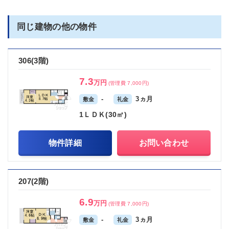
同じ建物の他の物件
306(3階)
7.3
万円
(管理費 7,000円)
-
3ヵ月
敷金
礼金
1ＬＤＫ(30㎡)
物件詳細
お問い合わせ
207(2階)
6.9
万円
(管理費 7,000円)
-
3ヵ月
敷金
礼金