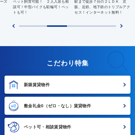
ペット飼育可能！ ２人入居も相
駅まで徒歩７分の２ＬＤＫ 京
ＴＶ
談可！中型バイクも駐輪可！ペッ
阪、近鉄、地下鉄のトリプルアク
リー
トも可！
セス！インターネット無料！
こだわり特集
新築賃貸物件
敷金礼金0
（ゼロ・なし）賃貸物件
ペット可・相談賃貸物件