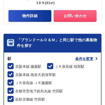
1ＤＫ(31㎡)
物件詳細
お問い合わせ
「ブランドールＯ＆Ｍ」と同じ駅で他の募集物
件を探す
駅
条件を変更
京阪本線 藤森駅
ＪＲ奈良線 稲荷駅
京阪本線 龍谷大前深草駅
ＪＲ奈良線 ＪＲ藤森駅
京都市営地下鉄烏丸線 竹田駅
近鉄京都線 竹田駅