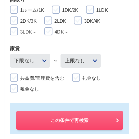
1ルーム/1K
1DK/2K
1LDK
2DK/3K
2LDK
3DK/4K
3LDK～
4DK～
家賃
～
共益費/管理費を含む
礼金なし
敷金なし
この条件で再検索