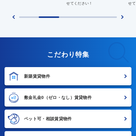
せてください！
せて
こだわり特集
新築賃貸物件
敷金礼金0
（ゼロ・なし）賃貸物件
ペット可・相談賃貸物件