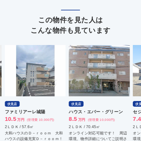
この物件を見た人は
こんな物件も見ています
伏見店
伏見店
伏
ファミリアーレ城陽
ハウス・エバー・グリーン
セ
10.5
8.5
7.
万円
万円
(管理費 10,000円)
(管理費 10,000円)
2ＬＤＫ / 57.6㎡
2ＬＤＫ / 70.45㎡
2ＬＤ
大和ハウスのＤ－ｒｏｏｍ 大和
オンライン対応可能です！ 周辺
オン
ハウスの設備充実Ｄ－ｒｏｏｍ！
環境、物件詳細についてご説明さ
環境