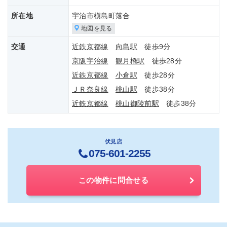
所在地
宇治市
槇島町落合
地図を見る
交通
近鉄京都線
向島駅
徒歩9分
京阪宇治線
観月橋駅
徒歩28分
近鉄京都線
小倉駅
徒歩28分
ＪＲ奈良線
桃山駅
徒歩38分
近鉄京都線
桃山御陵前駅
徒歩38分
伏見店
075-601-2255
この物件に問合せる