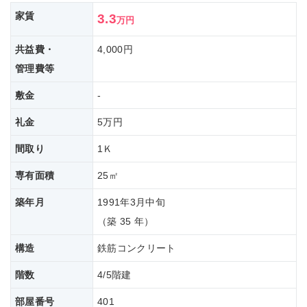
家賃
3.3
万円
共益費・
4,000円
管理費等
敷金
-
礼金
5万円
間取り
1Ｋ
専有面積
25㎡
築年月
1991年3月中旬
（築 35 年）
構造
鉄筋コンクリート
階数
4/5階建
部屋番号
401