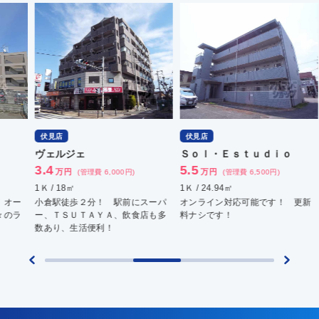
伏見店
伏見店
伏
ヴェルジェ
Ｓｏｌ・Ｅｓｔｕｄｉｏ
Ｏ
3.4
5.5
5.
万円
万円
(管理費 6,000円)
(管理費 6,500円)
1Ｋ / 18㎡
1Ｋ / 24.94㎡
1Ｋ 
小倉駅徒歩２分！ 駅前にスーパ
オンライン対応可能です！ 更新
２Ｗ
ー、ＴＳＵＴＡＹＡ、飲食店も多
料ナシです！
のお
数あり、生活便利！