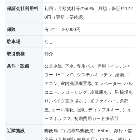
保証会社
利用料
初回：月額賃料等の50%、月額：保証料122
0円（更新：要確認）
保険
有 2年 20,000円
駐車場
なし
取引態様
仲介
条件・設備
公営水道, 下水, 専用バス, 専用トイレ, シャ
ワー, IHコンロ, システムキッチン, 給湯, エ
アコン, 室内洗濯機置場, エレベーター, バル
コニー, フローリング, 冷蔵庫あり, 駐輪場あ
り, バイク置き場あり, 光ファイバー, 角部
屋, オール電化, 照明, ディンプルキー, シュ
ーズボックス, 初期費用カード決済可
近隣施設
郵便局（宇治槇島郵便局）650m、銀行・信
金等（京都銀行 向島支店）1300m、銀行・