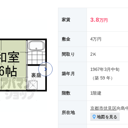
3.8
家賃
万円
敷金
4万円
間取り
2Ｋ
1967年3月中旬
築年月
（築 59 年）
階数
1階建
京都市伏見区
向島
所在地
地図を見る