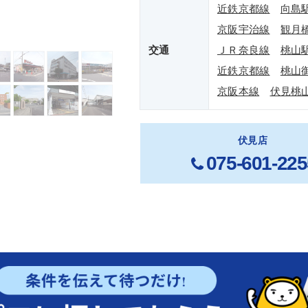
近鉄京都線
向島
京阪宇治線
観月
交通
ＪＲ奈良線
桃山
近鉄京都線
桃山
京阪本線
伏見桃
伏見店
075-601-225