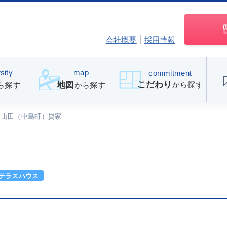
会社概要
採用情報
sity
map
commitment
こだわり
から探す
地図
ら探す
から探す
山田（中島町）貸家
テラスハウス