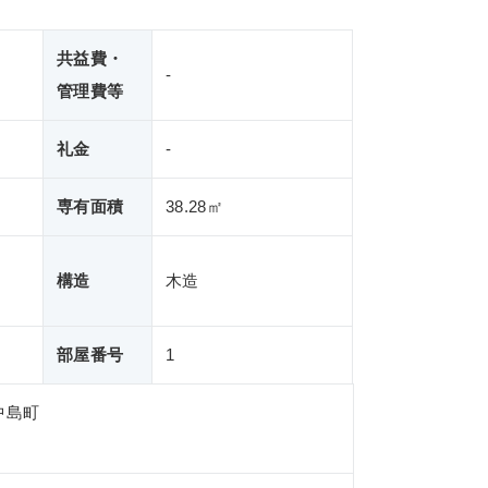
共益費・
-
管理費等
礼金
-
専有面積
38.28㎡
構造
木造
部屋番号
1
中島町