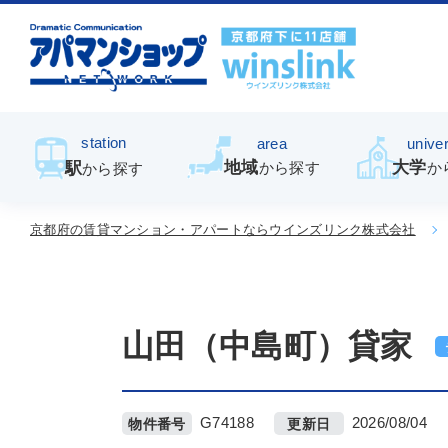
station
area
univer
地域
大学
駅
から探す
か
から探す
京都府の賃貸マンション・アパートならウインズリンク株式会社
山田（中島町）貸家
G74188
2026/08/04
物件番号
更新日