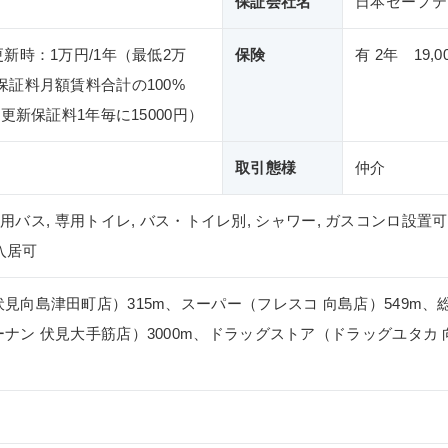
保証会社名
日本セーフテ
更新時：1万円/1年（最低2万
保険
有 2年 19,0
保証料月額賃料合計の100%
更新保証料1年毎に15000円）
取引態様
仲介
 専用バス, 専用トイレ, バス・トイレ別, シャワー, ガスコンロ設置可
入居可
見向島津田町店）315m、スーパー（フレスコ 向島店）549m、
ナン 伏見大手筋店）3000m、ドラッグストア（ドラッグユタカ 