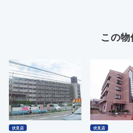
この物
伏見店
伏見店