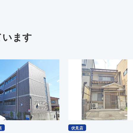
ています
店
伏見店