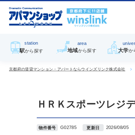
station
area
univer
地域
大学
駅
から探す
か
から探す
京都府の賃貸マンション・アパートならウインズリンク株式会社
ＨＲＫスポーツレジ
G02785
2026/08/05
物件番号
更新日