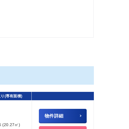
り(専有面積)
物件詳細
Ｋ(20.27㎡)