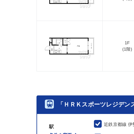
1F
(1階)
「ＨＲＫスポーツレジデン
近鉄京都線 伊
駅