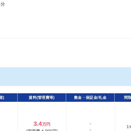
1分
分
階)
賃料(管理費等)
敷金・保証金/礼金
間取
3.4
-
万円
1
-
(管理費 4,000円)