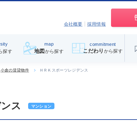
会社概要
採用情報
sity
map
commitment
こだわり
から探す
地図
ら探す
から探す
小倉の賃貸物件
ＨＲＫスポーツレジデンス
デンス
マンション