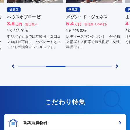
伏見店
伏見店
伏
ハウスオブローゼ
メゾン・ド・ジュネス
山
3.6
5.4
4.
万円
万円
(管理費 -)
(管理費 4,000円)
1Ｋ / 21.91㎡
1Ｋ / 23.52㎡
2Ｋ 
中型バイクまでは駐輪可！２口コ
レディースマンション！ 全室独
オテ
ンロ設置可能！ セパレートとユ
立部屋！２面窓で通風良好！女性
く使
ニットの混合マンションです。
専用です。
こだわり特集
新築賃貸物件