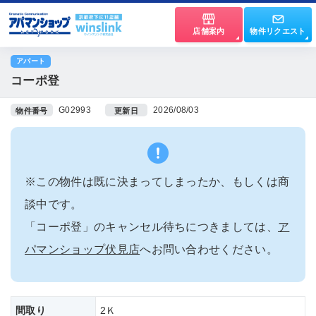
店舗案内
物件リクエスト
アパート
コーポ登
G02993
2026/08/03
物件番号
更新日
※この物件は既に決まってしまったか、もしくは商
談中です。
「コーポ登」のキャンセル待ちにつきましては、
ア
パマンショップ伏見店
へお問い合わせください。
間取り
2Ｋ