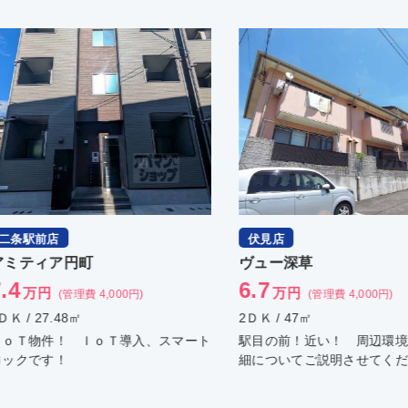
伏見店
伏見店
ヴュー深草
アメニティ桃山
6.7
4.1
万円
万円
(管理費 4,000円)
(管理費 -)
2ＤＫ / 47㎡
1Ｋ / 21.11㎡
駅目の前！近い！ 周辺環境、物件詳
３ＷＡＹアクセス可！
細についてご説明させてください！
セス可能で大手筋商店