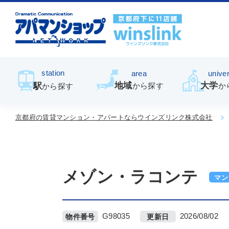
station
area
univer
地域
大学
駅
から探す
か
から探す
京都府の賃貸マンション・アパートならウインズリンク株式会社
メゾン・ラコンテ
マン
G98035
2026/08/02
物件番号
更新日