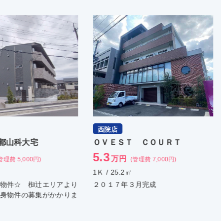
店
河原町三条店
ＥＳＴ ＣＯＵＲＴ
ディアコート洛東
6
万円
万円
(管理費 7,000円)
(管理費 4,100円)
25.2㎡
1Ｋ / 25.83㎡
７年３月完成
ハウスメーカー施工です♪