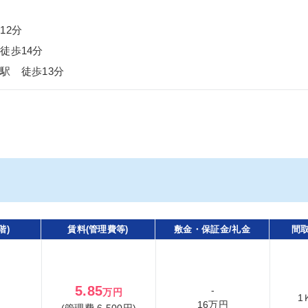
12分
徒歩14分
駅 徒歩13分
階)
賃料(管理費等)
敷金・保証金/礼金
間取
5.85
-
万円
1
16万円
(管理費 6,500円)