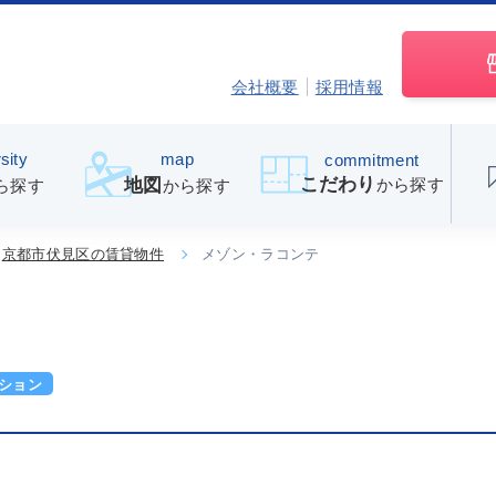
会社概要
採用情報
sity
map
commitment
こだわり
から探す
地図
ら探す
から探す
京都市伏見区の賃貸物件
メゾン・ラコンテ
ション