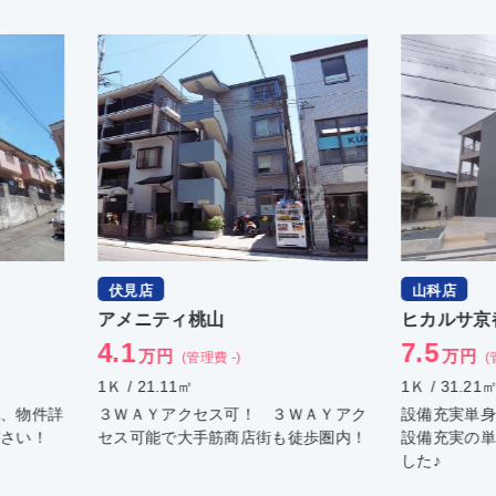
山科店
西院
ヒカルサ京都山科大宅
ＯＶ
7.5
5.3
万円
(管理費 5,000円)
1Ｋ / 31.21㎡
1Ｋ / 
 ３ＷＡＹアク
設備充実単身物件☆ 椥辻エリアより
２０１
街も徒歩圏内！
設備充実の単身物件の募集がかかりま
した♪