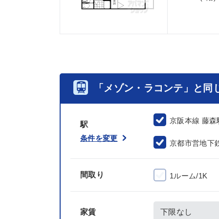
「メゾン・ラコンテ」と同
京阪本線 藤森
駅
条件を変更
京都市営地下
間取り
1ルーム/1K
家賃