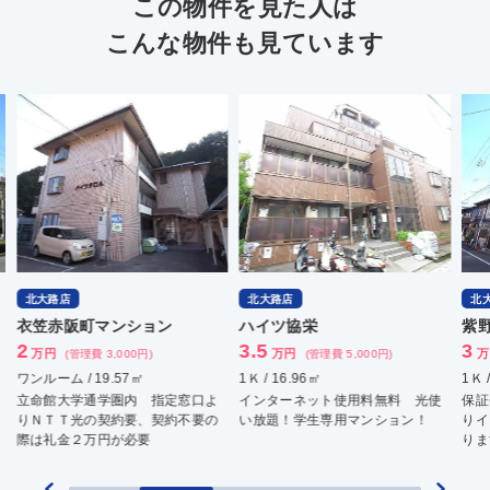
この物件を見た人は
こんな物件も見ています
北大路店
北大路店
北
ハイツ協栄
紫野上柏野町マンション
ハ
3.5
3
3.
万円
万円
(管理費 5,000円)
(管理費 4,000円)
1Ｋ / 16.96㎡
1Ｋ / 18.55㎡
1Ｋ 
インターネット使用料無料 光使
保証会社の加入必要 指定窓口よ
佛教
い放題！学生専用マンション！
りインターネット加入が条件とな
専用
ります。
す。