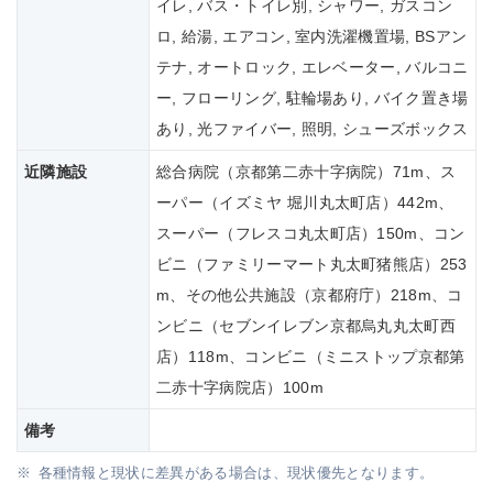
イレ, バス・トイレ別, シャワー, ガスコン
ロ, 給湯, エアコン, 室内洗濯機置場, BSアン
テナ, オートロック, エレベーター, バルコニ
ー, フローリング, 駐輪場あり, バイク置き場
あり, 光ファイバー, 照明, シューズボックス
近隣施設
総合病院（京都第二赤十字病院）71m、ス
ーパー（イズミヤ 堀川丸太町店）442m、
スーパー（フレスコ丸太町店）150m、コン
ビニ（ファミリーマート丸太町猪熊店）253
m、その他公共施設（京都府庁）218m、コ
ンビニ（セブンイレブン京都烏丸丸太町西
店）118m、コンビニ（ミニストップ京都第
二赤十字病院店）100m
備考
各種情報と現状に差異がある場合は、現状優先となります。