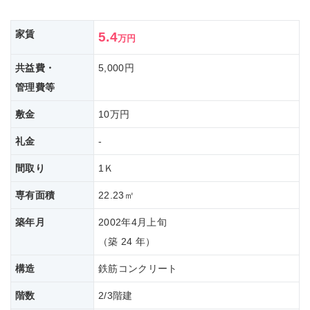
家賃
5.4
万円
共益費・
5,000円
管理費等
敷金
10万円
礼金
-
間取り
1Ｋ
専有面積
22.23㎡
築年月
2002年4月上旬
（築 24 年）
構造
鉄筋コンクリート
階数
2/3階建