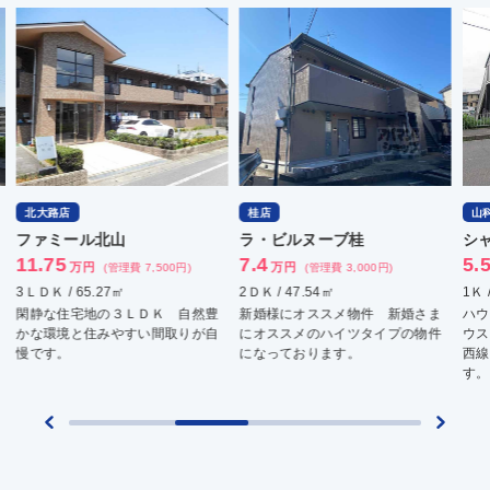
北大路店
桂店
山
ファミール北山
ラ・ビルヌーブ桂
シ
11.75
7.4
5.
万円
万円
(管理費 7,500円)
(管理費 3,000円)
3ＬＤＫ / 65.27㎡
2ＤＫ / 47.54㎡
1Ｋ 
閑静な住宅地の３ＬＤＫ 自然豊
新婚様にオススメ物件 新婚さま
ハウ
かな環境と住みやすい間取りが自
にオススメのハイツタイプの物件
ウス
慢です。
になっております。
西線
す。