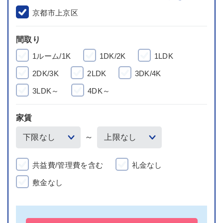
京都市上京区
間取り
1ルーム/1K
1DK/2K
1LDK
2DK/3K
2LDK
3DK/4K
3LDK～
4DK～
家賃
～
共益費/管理費を含む
礼金なし
敷金なし