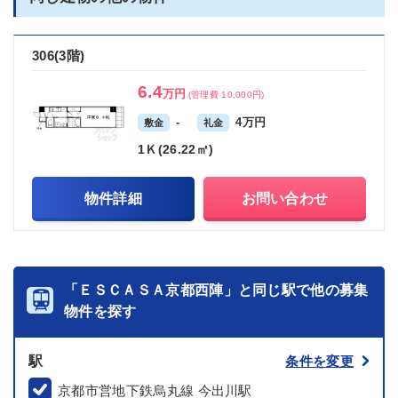
306(3階)
6.4
万円
(管理費 10,000円)
-
4万円
敷金
礼金
1Ｋ(26.22㎡)
物件詳細
お問い合わせ
「ＥＳＣＡＳＡ京都西陣」と同じ駅で他の募集
物件を探す
駅
条件を変更
京都市営地下鉄烏丸線 今出川駅