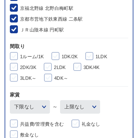
京福北野線 北野白梅町駅
京都市営地下鉄東西線 二条駅
ＪＲ山陰本線 円町駅
間取り
1ルーム/1K
1DK/2K
1LDK
2DK/3K
2LDK
3DK/4K
3LDK～
4DK～
家賃
～
共益費/管理費を含む
礼金なし
敷金なし