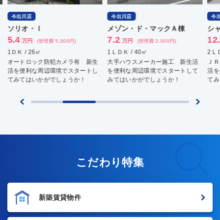
今出川店
今出川店
今
ソリオ・Ⅰ
メゾン・ド・マックＡ棟
シ
5.4
7.2
12
万円
万円
(管理費 5,000円)
(管理費 2,000円)
1ＤＫ / 26㎡
1ＬＤＫ / 40㎡
2ＬＤ
オートロック防犯カメラ有 新生
大手ハウスメーカー施工 新生活
ＪＲ
活を便利な周辺環境でスタートし
を便利な周辺環境でスタートして
活を
てみてはいかがでしょうか！
みてはいかがでしょうか！
てみ
こだわり特集
新築賃貸物件