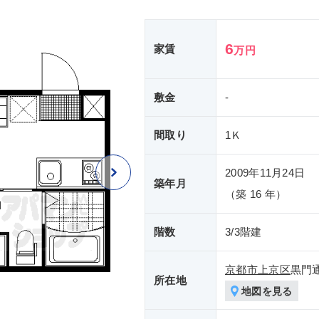
6
家賃
万円
敷金
-
間取り
1Ｋ
2009年11月24日
築年月
（築 16 年）
階数
3/3階建
京都市上京区
黒門
所在地
地図を見る