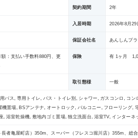
契約期間
2年
入居時期
2026年8月2
保証会社名
あんしんプラ
月額：支払い手数料880円、更
保険
有 1ヶ月 1,
年
取引態様
一般
 専用バス, 専用トイレ, バス・トイレ別, シャワー, ガスコンロ, コ
濯機置場, BSアンテナ, オートロック, バルコニー, フローリング, 
便座, 浴室乾燥機, 敷地内ゴミ置場, 独立洗面台, 浴室TV, インタ
長者亀屋町店）350m、スーパー（フレスコ堀川店）355m、総合