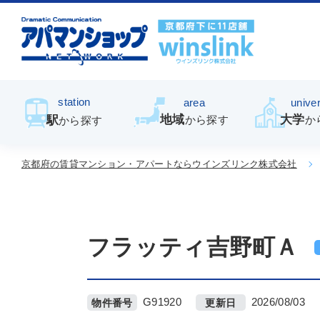
station
area
univer
地域
大学
駅
から探す
か
から探す
京都府の賃貸マンション・アパートならウインズリンク株式会社
フラッティ吉野町Ａ
G91920
2026/08/03
物件番号
更新日