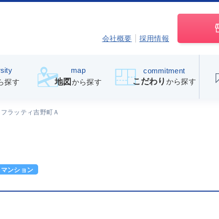
会社概要
採用情報
sity
map
commitment
こだわり
から探す
地図
ら探す
から探す
フラッティ吉野町Ａ
マンション