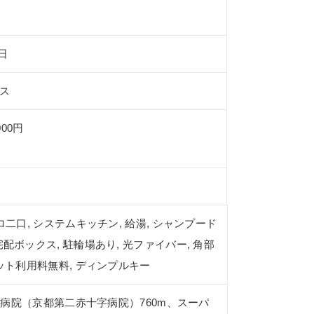
9日
ス
000円
ンロ二口, システムキッチン, 給湯, シャンプード
宅配ボックス, 駐輪場あり, 光ファイバー, 角部
ーネット利用料無料, ディンプルキー
病院（京都第二赤十字病院）760m、スーパ