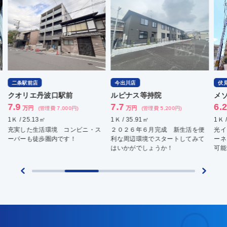
二条駅前店
今出川店
伏
クオリエ丹波口駅前
ルピナス等持院
メ
7.9
7.7
6.
万円
万円
(管理費 7,000円)
(管理費 5,200円)
1Ｋ / 25.13㎡
1Ｋ / 35.91㎡
1Ｋ 
充実した生活環境 コンビニ・ス
２０２６年６月完成 新生活を便
光イ
ーパーも徒歩圏内です！
利な周辺環境でスタートしてみて
ーネ
はいかがでしょうか！
可能