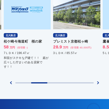
北大路店
北大路店
北
プレミスト京都松ヶ崎
鷹峯旧土井町貸家
衣
28.9
8.5
12
万円
万円
(管理費 40,000円)
(管理費 -)
3ＬＤＫ / 85.57㎡
5ＬＤＫ / 120.14㎡
5ＬＤ
衣笠
飼育
可！