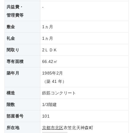
共益費・
-
管理費等
敷金
1ヵ月
礼金
1ヵ月
間取り
2ＬＤＫ
専有面積
66.42㎡
築年月
1985年2月
（築 41 年）
構造
鉄筋コンクリート
階数
1/3階建
部屋番号
101
所在地
京都市北区
衣笠北天神森町