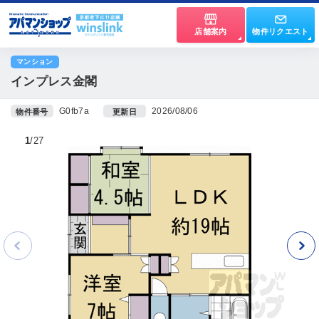
店舗案内
物件リクエスト
マンション
インプレス金閣
G0fb7a
2026/08/06
物件番号
更新日
1
27