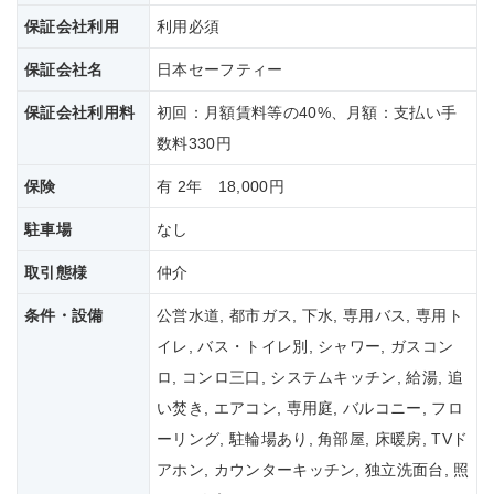
保証会社利用
利用必須
保証会社名
日本セーフティー
保証会社
利用料
初回：月額賃料等の40%、月額：支払い手
数料330円
保険
有 2年 18,000円
駐車場
なし
取引態様
仲介
条件・設備
公営水道, 都市ガス, 下水, 専用バス, 専用ト
イレ, バス・トイレ別, シャワー, ガスコン
ロ, コンロ三口, システムキッチン, 給湯, 追
い焚き, エアコン, 専用庭, バルコニー, フロ
ーリング, 駐輪場あり, 角部屋, 床暖房, TVド
アホン, カウンターキッチン, 独立洗面台, 照