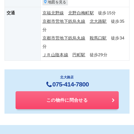
地図を見る
交通
京福北野線
北野白梅町駅
徒歩15分
京都市営地下鉄烏丸線
北大路駅
徒歩35
分
京都市営地下鉄烏丸線
鞍馬口駅
徒歩34
分
ＪＲ山陰本線
円町駅
徒歩29分
北大路店
075-414-7800
この物件に問合せる