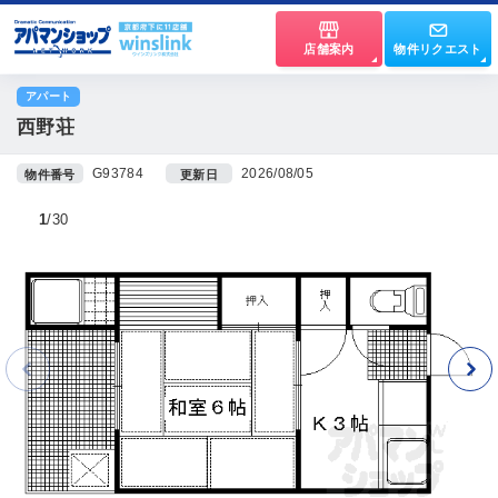
店舗案内
物件リクエスト
アパート
西野荘
G93784
2026/08/05
物件番号
更新日
1
30