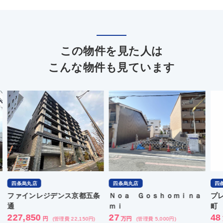
この物件を見た人は
こんな物件も見ています
四条烏丸店
四条烏丸店
四
ファインレジデンス京都五条
Ｎｏａ Ｇｏｓｈｏｍｉｎａ
プ
通
ｍｉ
町
227,850
27
48
円
万円
(管理費 22,150円)
(管理費 5,000円)