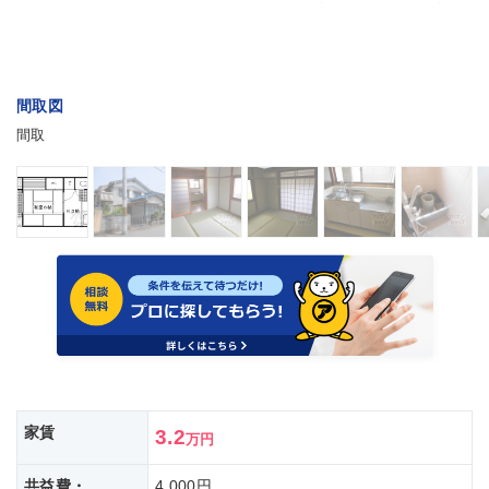
間取図
間取
家賃
3.2
万円
共益費・
4,000円