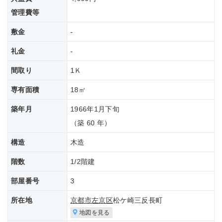
管理費等
敷金
-
礼金
-
間取り
1Ｋ
専有面積
18㎡
築年月
1966年1月下旬
（築 60 年）
構造
木造
階数
1/2階建
部屋番号
3
所在地
京都市左京区
松ケ崎三反長町
地図を見る