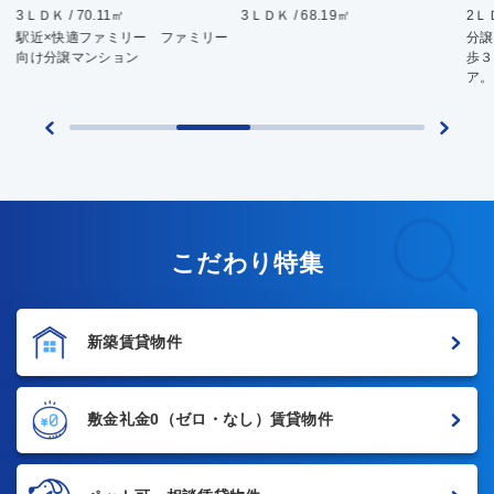
3ＬＤＫ / 70.11㎡
3ＬＤＫ / 68.19㎡
2ＬＤ
駅近×快適ファミリー ファミリー
分譲
向け分譲マンション
歩３
ア。
こだわり特集
新築賃貸物件
敷金礼金0
（ゼロ・なし）賃貸物件