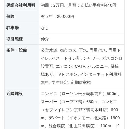
保証会社
利用料
初回：2万円、月額：支払い手数料440円
保険
有 2年 20,000円
駐車場
なし
取引態様
仲介
条件・設備
公営水道, 都市ガス, 下水, 専用バス, 専用ト
イレ, バス・トイレ別, シャワー, ガスコンロ
設置可, エアコン, CATV, バルコニー, 駐輪
場あり, TVドアホン, インターネット利用料
無料, 学生限定, 定期借家権
近隣施設
コンビニ（ローソン松ヶ崎駅前店）500m、
スーパー（コープ下鴨）650m、コンビニ
（セブンイレブン京都下鴨高木町店）600
m、デパート（イオンモール北大路）1900
m、総合病院（北山武田病院）1100m、ド