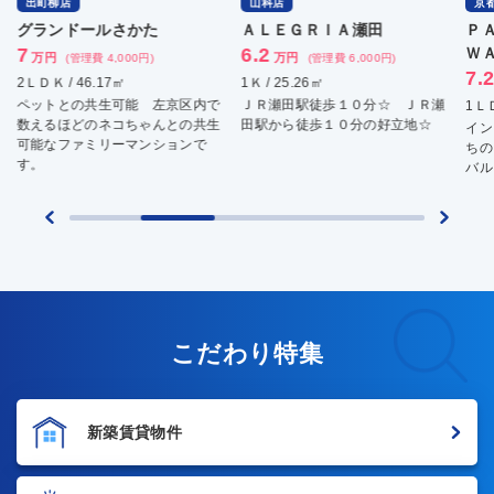
出町柳店
山科店
京
グランドールさかた
ＡＬＥＧＲＩＡ瀬田
Ｐ
7
6.2
Ｗ
万円
万円
(管理費 4,000円)
(管理費 6,000円)
7.
2ＬＤＫ / 46.17㎡
1Ｋ / 25.26㎡
ペットとの共生可能 左京区内で
ＪＲ瀬田駅徒歩１０分☆ ＪＲ瀬
1ＬＤ
数えるほどのネコちゃんとの共生
田駅から徒歩１０分の好立地☆
イン
可能なファミリーマンションで
ちの
す。
バル
こだわり特集
新築賃貸物件