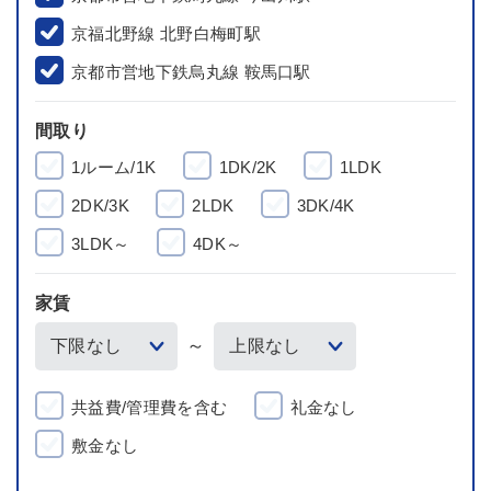
京福北野線 北野白梅町駅
京都市営地下鉄烏丸線 鞍馬口駅
間取り
1ルーム/1K
1DK/2K
1LDK
2DK/3K
2LDK
3DK/4K
3LDK～
4DK～
家賃
～
共益費/管理費を含む
礼金なし
敷金なし