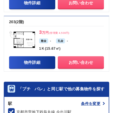
物件詳細
お問い合わせ
203(2階)
3
万円
(管理費 4,500円)
-
-
敷金
礼金
1Ｋ(15.67㎡)
物件詳細
お問い合わせ
「プチ パレ」と同じ駅で他の募集物件を探す
駅
条件を変更
京都市営地下鉄烏丸線 今出川駅