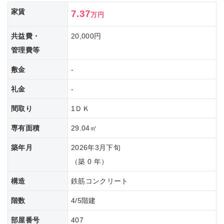
家賃
7.37
万円
共益費・
20,000円
管理費等
敷金
-
礼金
-
間取り
1ＤＫ
専有面積
29.04㎡
築年月
2026年3月下旬
（築 0 年）
構造
鉄筋コンクリート
階数
4/5階建
部屋番号
407