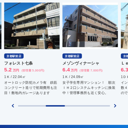
京都駅前店
京都駅前店
伏
メゾンヴィナーシャ
Ｌｅｖａｎｔ洛南
デ
6.4
6.3
6
万円
万円
(管理費 7,000円)
(管理費 5,000円)
1Ｋ / 24.09㎡
1ＤＫ / 31.36㎡
1Ｋ 
女子学生専用マンション！ 順次
インターネット接続無料！ 総戸
駅ま
ＩＨ２口システムキッチンに換装
数４戸、全てのお部屋が角部屋な
グ！
中！管理事務所も近く安心。
ので、気楽に過ごせそうです
可！