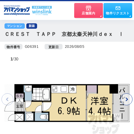
店舗案内
物件リクエスト
マンション
新築
ＣＲＥＳＴ ＴＡＰＰ 京都太秦天神川ｄｅｘ Ⅰ
G06391
2026/08/05
物件番号
更新日
1
30