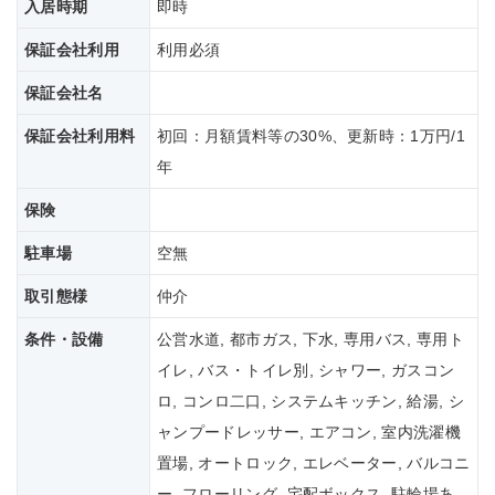
入居時期
即時
保証会社利用
利用必須
保証会社名
保証会社
利用料
初回：月額賃料等の30%、更新時：1万円/1
年
保険
駐車場
空無
取引態様
仲介
条件・設備
公営水道, 都市ガス, 下水, 専用バス, 専用ト
イレ, バス・トイレ別, シャワー, ガスコン
ロ, コンロ二口, システムキッチン, 給湯, シ
ャンプードレッサー, エアコン, 室内洗濯機
置場, オートロック, エレベーター, バルコニ
ー, フローリング, 宅配ボックス, 駐輪場あ