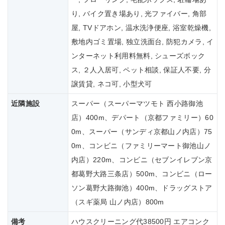
り, バイク置き場あり, 光ファイバー, 角部
屋, TVドアホン, 温水洗浄便座, 浴室乾燥機,
敷地内ゴミ置場, 独立洗面台, 防犯カメラ, イ
ンターネット利用料無料, シューズボック
ス, ２人入居可, ペット相談, 保証人不要, 分
譲賃貸, ネコ可, 小型犬可
近隣施設
スーパー（スーパーマツモト 西小路御池
店）400m、デパート（京都ファミリー）60
0m、スーパー（サンディ京都山ノ内店）75
0m、コンビニ（ファミリーマート御池山ノ
内店）220m、コンビニ（セブンイレブン京
都葛野大路三条店）500m、コンビニ（ロー
ソン葛野大路御池）400m、ドラッグストア
（スギ薬局 山ノ内店）800m
備考
ハウスクリーニング代38500円 エアコンク