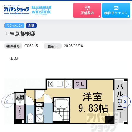
店舗案内
物件リクエスト
マンション
新築
ＬＷ京都桜邸
G062b5
2026/08/06
物件番号
更新日
1
30