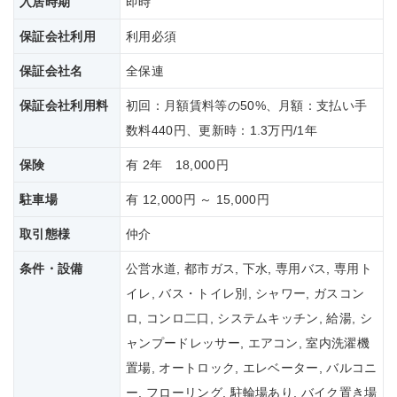
入居時期
即時
保証会社利用
利用必須
保証会社名
全保連
保証会社
利用料
初回：月額賃料等の50%、月額：支払い手
数料440円、更新時：1.3万円/1年
保険
有 2年 18,000円
駐車場
有 12,000円 ～ 15,000円
取引態様
仲介
条件・設備
公営水道, 都市ガス, 下水, 専用バス, 専用ト
イレ, バス・トイレ別, シャワー, ガスコン
ロ, コンロ二口, システムキッチン, 給湯, シ
ャンプードレッサー, エアコン, 室内洗濯機
置場, オートロック, エレベーター, バルコニ
ー, フローリング, 駐輪場あり, バイク置き場