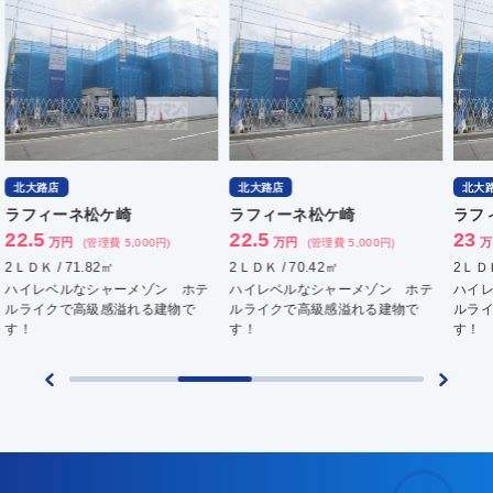
北大路店
北大路店
北
ラフィーネ松ケ崎
ラフィーネ松ケ崎
ラ
22.5
23
23
万円
万円
(管理費 5,000円)
(管理費 5,000円)
2ＬＤＫ / 70.42㎡
2ＬＤＫ / 72.34㎡
2ＬＤ
ハイレベルなシャーメゾン ホテ
ハイレベルなシャーメゾン ホテ
ハイ
ルライクで高級感溢れる建物で
ルライクで高級感溢れる建物で
ルラ
す！
す！
す！