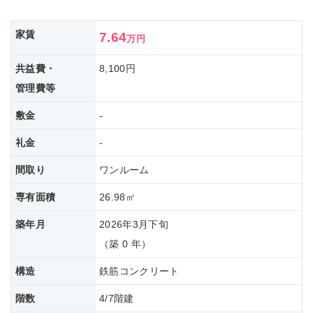
家賃
7.64
万円
共益費・
8,100円
管理費等
敷金
-
礼金
-
間取り
ワンルーム
専有面積
26.98㎡
築年月
2026年3月下旬
（築 0 年）
構造
鉄筋コンクリート
階数
4/7階建