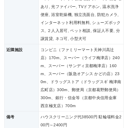
あり, 光ファイバー, TVドアホン, 温水洗浄
便座, 浴室乾燥機, 独立洗面台, 防犯カメラ,
インターネット利用料無料, シューズボック
ス, ２人入居可, ペット相談, 保証人不要, 分
譲賃貸, ネコ可, 小型犬可
近隣施設
コンビニ（ファミリーマート天神川高辻
店）170m、スーパー（ライフ梅津店）240
m、スーパー（サンディ京都梅津店）160
m、スーパー（阪急オアシス かどの店）23
0m、ドラッグストア（ドラッグスギ 梅津南
広町店）300m、郵便局（京都葛野郵便局）
300m、銀行・信金等（京都中央信用金庫
西京極支店）700m
備考
ハウスクリーニング代38500円 駐輪場料金2
00円～2400円