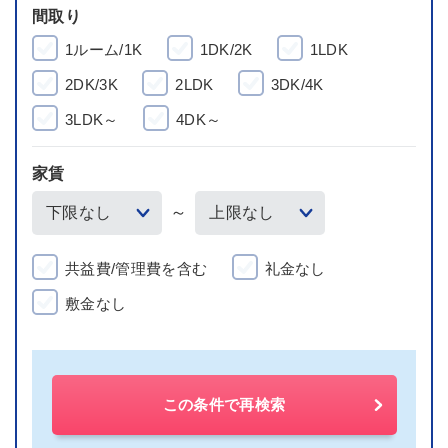
間取り
1ルーム/1K
1DK/2K
1LDK
2DK/3K
2LDK
3DK/4K
3LDK～
4DK～
家賃
～
共益費/管理費を含む
礼金なし
敷金なし
この条件で再検索