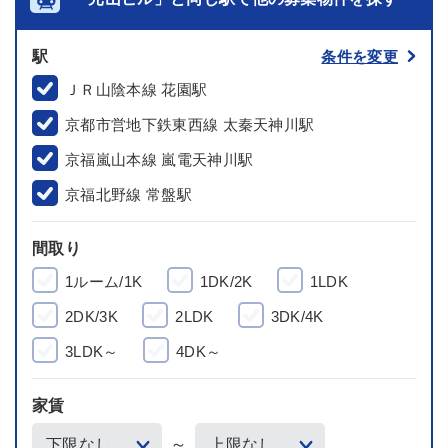
駅
条件を変更
ＪＲ山陰本線 花園駅
京都市営地下鉄東西線 太秦天神川駅
京福嵐山本線 嵐電天神川駅
京福北野線 常盤駅
間取り
1ルーム/1K
1DK/2K
1LDK
2DK/3K
2LDK
3DK/4K
3LDK～
4DK～
家賃
～