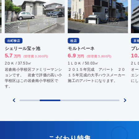
出町柳店
桂店
京
シェリール宝ヶ池
モルトベーネ
プ
5.7
6.9
10
万円
万円
(管理費 3,000円)
(管理費 5,800円)
2ＤＫ / 37.53㎡
1ＬＤＫ / 50.03㎡
2ＬＤ
岩倉南小学校区ファミリーマンシ
２０１５年完成 アパート ２０
オー
ョンです。 岩倉で評価の高い小
１５年完成の大手ハウスメーカー
エン
学校区はこの岩倉南小学校区で
施工のアパートになります。
にし
す。
こだわり特集