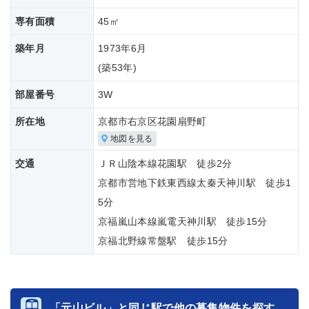
専有面積
45㎡
築年月
1973年6月
(築
53年)
部屋番号
3W
所在地
京都市右京区花園扇野町
地図を見る
交通
ＪＲ山陰本線花園駅 徒歩2分
京都市営地下鉄東西線太秦天神川駅 徒歩1
5分
京福嵐山本線嵐電天神川駅 徒歩15分
京福北野線常盤駅 徒歩15分
「元山ビル」と同じ駅で他の募集物件を探す