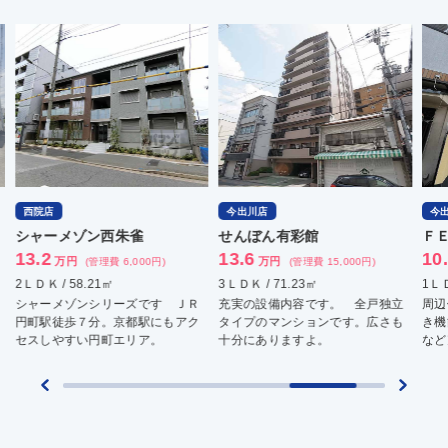
西院店
今出川店
今
シャーメゾン西朱雀
せんぼん有彩館
Ｆ
13.2
13.6
10
万円
万円
(管理費 6,000円)
(管理費 15,000円)
2ＬＤＫ / 58.21㎡
3ＬＤＫ / 71.23㎡
1ＬＤ
シャーメゾンシリーズです ＪＲ
充実の設備内容です。 全戸独立
周辺
円町駅徒歩７分。京都駅にもアク
タイプのマンションです。広さも
き機
セスしやすい円町エリア。
十分にありますよ。
など