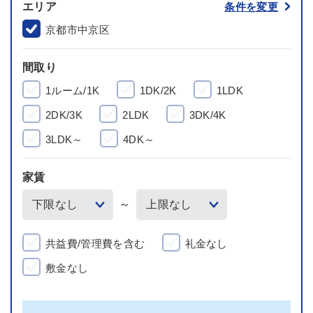
エリア
条件を変更
京都市中京区
間取り
1ルーム/1K
1DK/2K
1LDK
2DK/3K
2LDK
3DK/4K
3LDK～
4DK～
家賃
～
共益費/管理費を含む
礼金なし
敷金なし