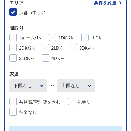
エリア
条件を変更
京都市中京区
間取り
1ルーム/1K
1DK/2K
1LDK
2DK/3K
2LDK
3DK/4K
3LDK～
4DK～
家賃
～
共益費/管理費を含む
礼金なし
敷金なし