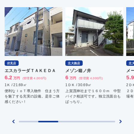
伏見店
北大路店
北
エスカラーダＴＡＫＥＤＡ
メゾン箱ノ井
メ
6.2
6
5.
万円
万円
(管理費 4,000円)
(管理費 4,000円)
1Ｋ / 21.69㎡
1ＤＫ / 30.69㎡
2ＤＫ
便利なＩｏＴ導入物件 住まう方
上賀茂神社まで１６００ｍ 中型
２Ｄ
を魅了する充実の設備。是非ご体
バイク相談可です。独立洗面台も
場有
感ください！
ばっちり。