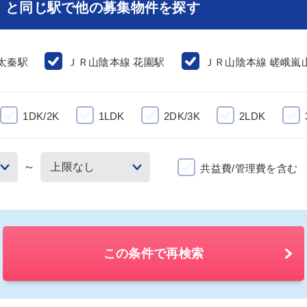
」と同じ駅で他の募集物件を探す
太秦駅
ＪＲ山陰本線 花園駅
ＪＲ山陰本線 嵯峨嵐
1DK/2K
1LDK
2DK/3K
2LDK
～
共益費/管理費を含む
この条件で再検索