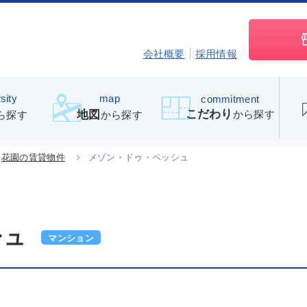
会社概要
採用情報
sity
map
commitment
こだわり
から探す
地図
ら探す
から探す
花園の賃貸物件
メゾン・ドゥ・ペッシュ
シュ
マンション