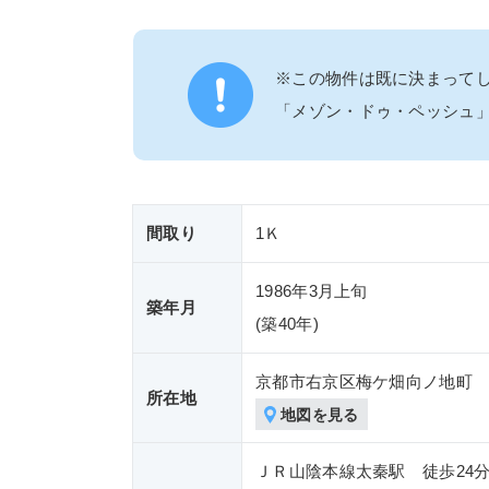
※この物件は既に決まって
「メゾン・ドゥ・ペッシュ
間取り
1Ｋ
1986年3月上旬
築年月
(築
40年)
京都市右京区梅ケ畑向ノ地町
所在地
地図を見る
ＪＲ山陰本線太秦駅 徒歩24