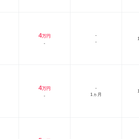
4
-
万円
-
-
4
-
万円
1ヵ月
-