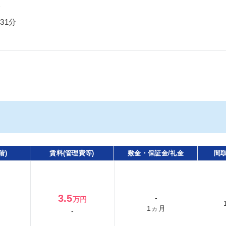
分
31分
階)
賃料(管理費等)
敷金・保証金/礼金
間取
3.5
-
万円
1ヵ月
-