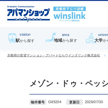
station
area
univer
地域
大学
駅
から探す
か
から探す
京都府の賃貸マンション・アパートならウインズリンク株式会社
メゾン・ドゥ・ペッ
G89204
2026/07/30
物件番号
更新日