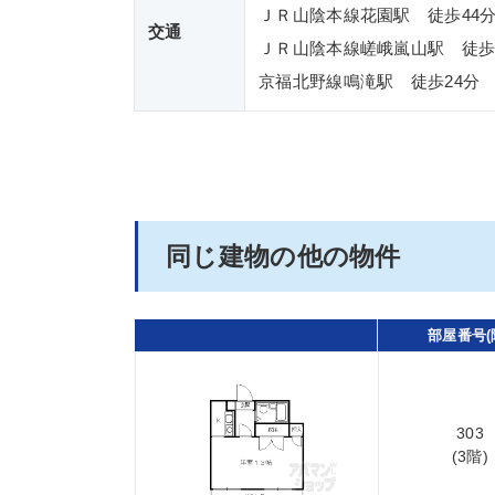
ＪＲ山陰本線花園駅 徒歩44
交通
ＪＲ山陰本線嵯峨嵐山駅 徒歩
京福北野線鳴滝駅 徒歩24分
同じ建物の他の物件
部屋番号(
303
(3階)