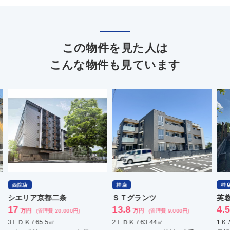
この物件を見た人は
こんな物件も見ています
西院店
桂店
桂
シエリア京都二条
ＳＴグランツ
芙
17
13.8
4.
万円
万円
(管理費 20,000円)
(管理費 9,000円)
3ＬＤＫ / 65.5㎡
2ＬＤＫ / 63.44㎡
1Ｋ 