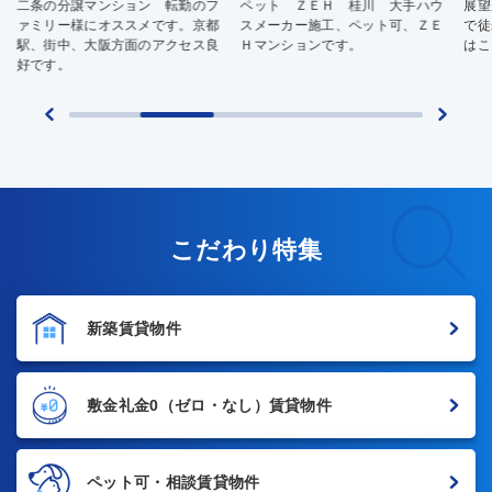
二条の分譲マンション 転勤のフ
ペット ＺＥＨ 桂川 大手ハウ
展望
ァミリー様にオススメです。京都
スメーカー施工、ペット可、ＺＥ
で徒
駅、街中、大阪方面のアクセス良
Ｈマンションです。
はこ
好です。
こだわり特集
新築賃貸物件
敷金礼金0
（ゼロ・なし）賃貸物件
ペット可・相談賃貸物件