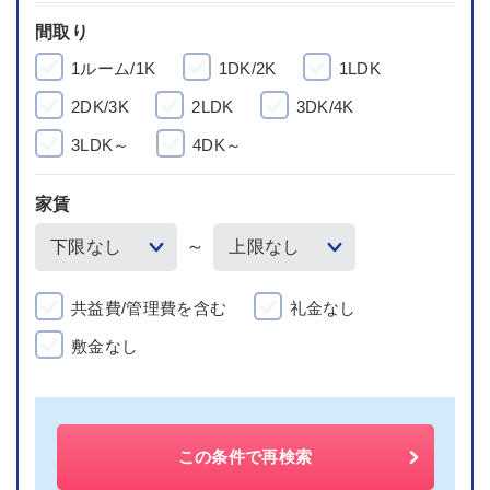
間取り
1ルーム/1K
1DK/2K
1LDK
2DK/3K
2LDK
3DK/4K
3LDK～
4DK～
家賃
～
共益費/管理費を含む
礼金なし
敷金なし
この条件で再検索