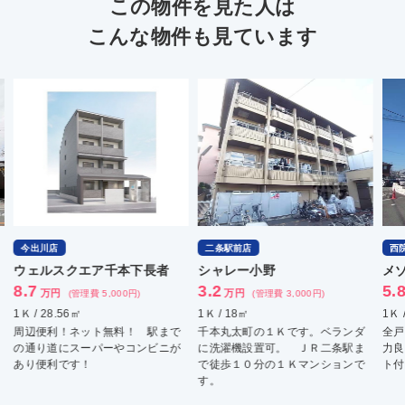
この物件を見た人は
こんな物件も見ています
今出川店
二条駅前店
西
ウェルスクエア千本下長者
シャレー小野
メ
8.7
3.2
5.
万円
万円
(管理費 5,000円)
(管理費 3,000円)
1Ｋ / 28.56㎡
1Ｋ / 18㎡
1Ｋ 
周辺便利！ネット無料！ 駅まで
千本丸太町の１Ｋです。ベランダ
全戸
の通り道にスーパーやコンビニが
に洗濯機設置可。 ＪＲ二条駅ま
力良
あり便利です！
で徒歩１０分の１Ｋマンションで
ト付
す。