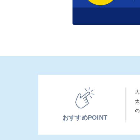
大
太
の
おすすめPOINT