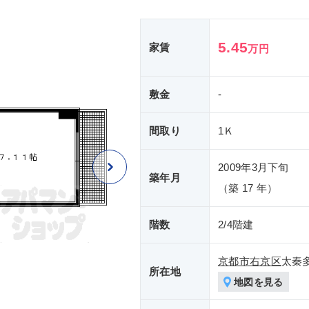
5.45
家賃
万円
敷金
-
間取り
1Ｋ
2009年3月下旬
築年月
（築 17 年）
階数
2/4階建
京都市右京区
太秦
所在地
地図を見る