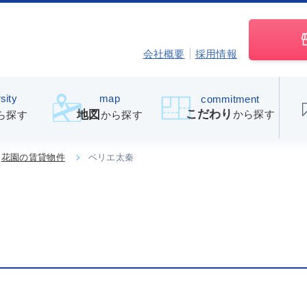
会社概要
採用情報
sity
map
commitment
こだわり
から探す
地図
ら探す
から探す
花園の賃貸物件
ベリエ太秦