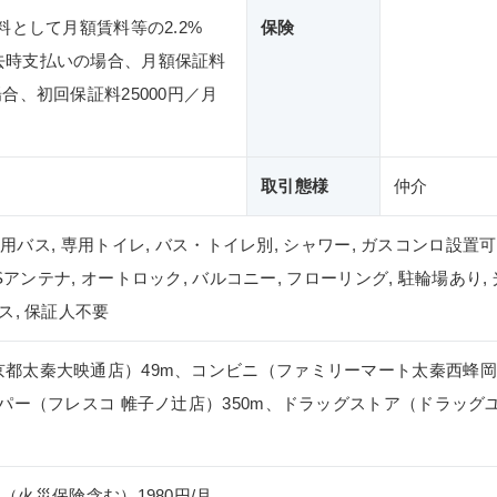
料として月額賃料等の2.2%
保険
去時支払いの場合、月額保証料
合、初回保証料25000円／月
取引態様
仲介
 専用バス, 専用トイレ, バス・トイレ別, シャワー, ガスコンロ設置可
CSアンテナ, オートロック, バルコニー, フローリング, 駐輪場あり,
ス, 保証人不要
都太秦大映通店）49m、コンビニ（ファミリーマート太秦西蜂岡
ーパー（フレスコ 帷子ノ辻店）350m、ドラッグストア（ドラッグ
ト（火災保険含む）1980円/月