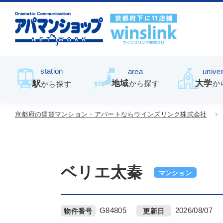
station
area
univer
地域
大学
駅
から探す
か
から探す
京都府の賃貸マンション・アパートならウインズリンク株式会社
ベリエ太秦
マンション
G84805
2026/08/07
物件番号
更新日