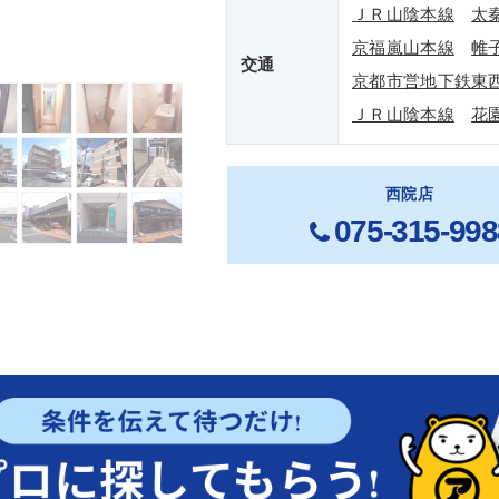
ＪＲ山陰本線
太
京福嵐山本線
帷
交通
京都市営地下鉄東
ＪＲ山陰本線
花
西院店
075-315-998