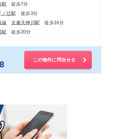
秦駅
徒歩7分
子ノ辻駅
徒歩3分
西線
太秦天神川駅
徒歩16分
園駅
徒歩20分
この物件に問合せる
8