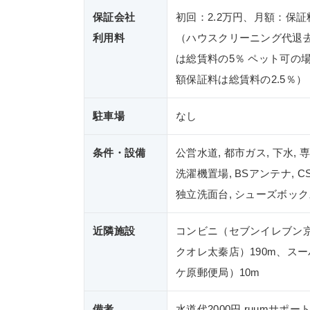
保証会社
初回：2.2万円、月額：保証
利用料
（ハウスクリーニング代退
は総賃料の5％ ペット可の場
額保証料は総賃料の2.5％）
駐車場
なし
条件・設備
公営水道, 都市ガス, 下水,
洗濯機置場, BSアンテナ, 
独立洗面台, シューズボック
近隣施設
コンビニ（セブンイレブン京
クオレ太秦店）190m、ス
ケ原郵便局）10m
備考
水道代2000円 ruumサポー