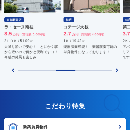
京都駅前店
桂店
桂
ラ・セーヌ南桂
コテージ大枝
第
8.5
2.7
3.
万円
万円
(管理費 5,000円)
(管理費 4,000円)
2ＬＤＫ / 51.09㎡
1Ｋ / 19.42㎡
2Ｋ 
大通り沿いで安心！ とにかく駅
楽器演奏可能！ 楽器演奏可能の
アパ
から近いので何かと便利ですヨ！
単身物件になっております！
リア
今後の発展も楽しみ
です
こだわり特集
新築賃貸物件