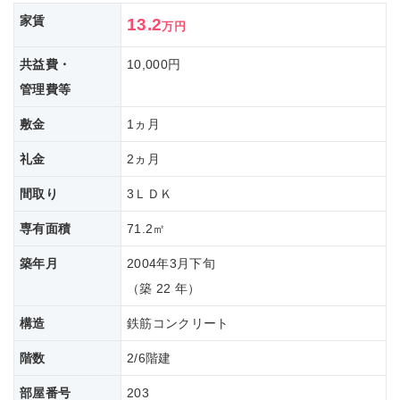
家賃
13.2
万円
共益費・
10,000円
管理費等
敷金
1ヵ月
礼金
2ヵ月
間取り
3ＬＤＫ
専有面積
71.2㎡
築年月
2004年3月下旬
（築 22 年）
構造
鉄筋コンクリート
階数
2/6階建
部屋番号
203