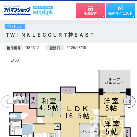
店舗案内
物件リクエスト
マンション
ＴＷＩＮＫＬＥＣＯＵＲＴ桂ＥＡＳＴ
G85315
2026/08/05
物件番号
更新日
1
30