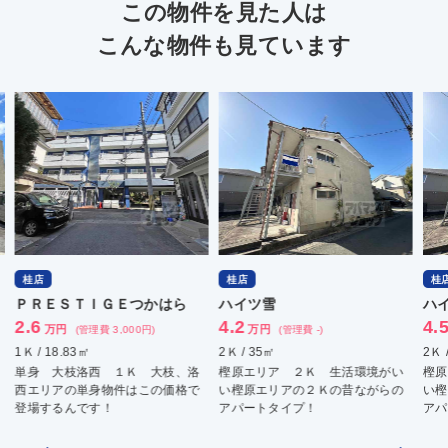
この物件を見た人は
こんな物件も見ています
桂店
桂店
ら
ハイツ雪
ハイツ雪
4.2
4.5
万円
万円
(管理費 -)
(管理費 -)
2Ｋ / 35㎡
2Ｋ / 35㎡
、洛
樫原エリア ２Ｋ 生活環境がい
樫原エリア ２Ｋ 生活環境がい
格で
い樫原エリアの２Ｋの昔ながらの
い樫原エリアの２Ｋの昔ながらの
アパートタイプ！
アパートタイプ！