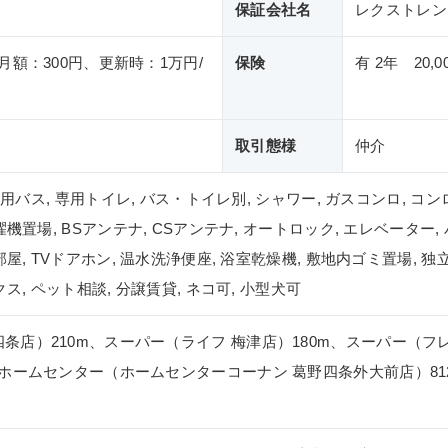
保証会社名
レクストレン
月額：300円、更新時：1万円/
保険
有 2年 20,0
取引態様
仲介
 専用バス, 専用トイレ, バス・トイレ別, シャワー, ガスコンロ, コ
濯機置場, BSアンテナ, CSアンテナ, オートロック, エレベーター,
部屋, TVドアホン, 温水洗浄便座, 浴室乾燥機, 敷地内ゴミ置場, 
ス, ペット相談, 分譲賃貸, ネコ可, 小型犬可
条店）210m、スーパー（ライフ 梅津店）180m、スーパー（フ
、ホームセンター（ホームセンターコーナン 葛野四条外大前店）81