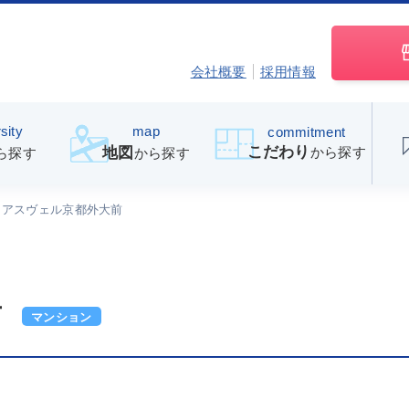
会社概要
採用情報
sity
map
commitment
こだわり
から探す
地図
ら探す
から探す
アスヴェル京都外大前
前
マンション