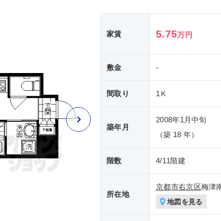
5.75
家賃
万円
敷金
-
間取り
1Ｋ
2008年1月中旬
築年月
（築 18 年）
階数
4/11階建
京都市右京区
梅津
所在地
地図を見る