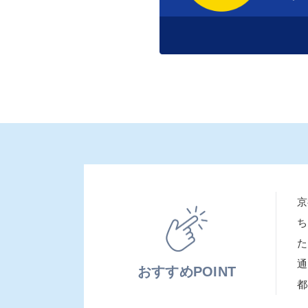
京
ち
た
通
おすすめPOINT
都