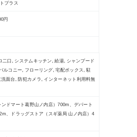
トプラス
00円
ンロ二口, システムキッチン, 給湯, シャンプード
 バルコニー, フローリング, 宅配ボックス, 駐
独立洗面台, 防犯カメラ, インターネット利用料無
レンドマート葛野山ノ内店）700m、デパート
2m、ドラッグストア（スギ薬局 山ノ内店）4