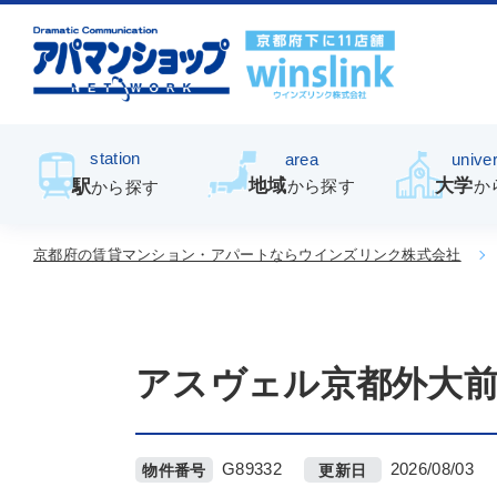
station
area
univer
地域
大学
駅
から探す
か
から探す
京都府の賃貸マンション・アパートならウインズリンク株式会社
アスヴェル京都外大
G89332
2026/08/03
物件番号
更新日