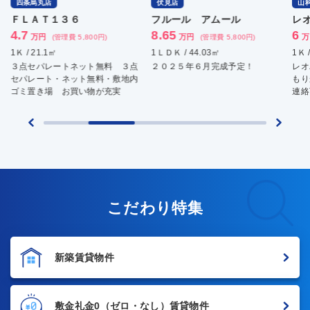
四条烏丸店
伏見店
山
ＦＬＡＴ１３６
フルール アムール
レ
4.7
8.65
6
万円
万円
万
(管理費 5,800円)
(管理費 5,800円)
1Ｋ / 21.1㎡
1ＬＤＫ / 44.03㎡
1Ｋ 
３点セパレートネット無料 ３点
２０２５年６月完成予定！
レオ
セパレート・ネット無料・敷地内
もり
ゴミ置き場 お買い物が充実
連絡
こだわり特集
新築賃貸物件
敷金礼金0
（ゼロ・なし）賃貸物件