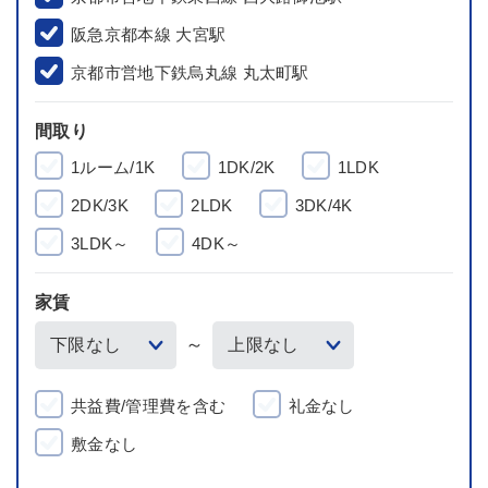
阪急京都本線 大宮駅
京都市営地下鉄烏丸線 丸太町駅
間取り
1ルーム/1K
1DK/2K
1LDK
2DK/3K
2LDK
3DK/4K
3LDK～
4DK～
家賃
～
共益費/管理費を含む
礼金なし
敷金なし