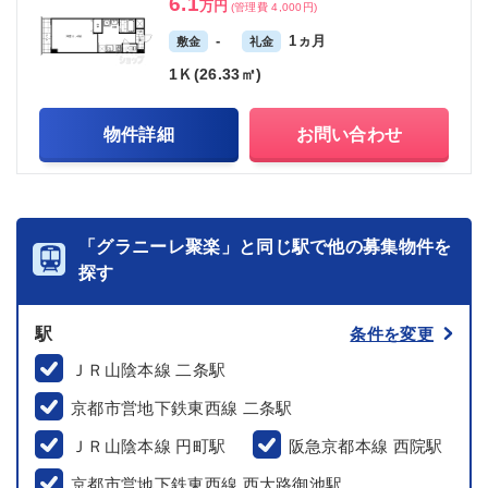
6.1
万円
(管理費 4,000円)
-
1ヵ月
敷金
礼金
1Ｋ(26.33㎡)
物件詳細
お問い合わせ
「グラニーレ聚楽」と同じ駅で他の募集物件を
探す
駅
条件を変更
ＪＲ山陰本線 二条駅
京都市営地下鉄東西線 二条駅
ＪＲ山陰本線 円町駅
阪急京都本線 西院駅
京都市営地下鉄東西線 西大路御池駅