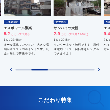
二条駅前店
北大路店
今
エスポワール聚楽
サンハイツ大新
エ
5.2
2.9
9.
万円
万円
(管理費 -)
(管理費 3,000円)
1Ｋ / 23.48㎡
1Ｋ / 20.5㎡
2Ｋ 
オール電化マンション 大きな収
インターネット無料です！ 原付
ハイ
納がオススメのポイントです。礼
や電動アシスト自転車をレンタル
方か
金も無しで募集中です。
できますよ！
こだわり特集