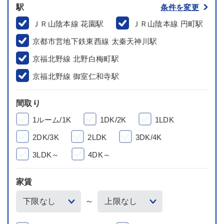
駅
条件を変更
ＪＲ山陰本線 花園駅
ＪＲ山陰本線 円町駅
京都市営地下鉄東西線 太秦天神川駅
京福北野線 北野白梅町駅
京福北野線 御室仁和寺駅
間取り
1ルーム/1K
1DK/2K
1LDK
2DK/3K
2LDK
3DK/4K
3LDK～
4DK～
家賃
～