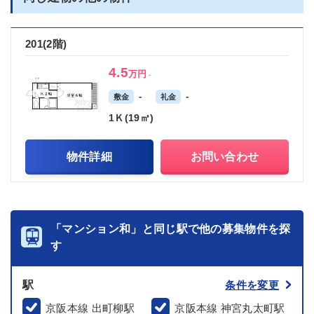
201(2階)
4.5
万円
-
-
-
敷金
礼金
1Ｋ(19㎡)
物件詳細
お問い合わせ
「マンション和」と同じ駅で他の募集物件を探
す
駅
条件を変更
京阪本線 出町柳駅
京阪本線 神宮丸太町駅