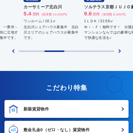
カーサミーア北白川
ソルテラス京都ＪＵＪＯ薫
レ
5.4
9.6
5.
万円
万円
(管理費 10,000円)
(管理費 8,400円)
ワンルーム / 18.1㎡
1ＬＤＫ / 32.68㎡
1Ｋ 
北白川シェアハウス募集中 北白
Ｗｉ－Ｆｉ無料です！ 分攘賃貸
京都
川エリアのシェアハウスが募集中
マンションならではの豪華な物件
ＥＴ
です。
で快適な生活を♪
こだわり特集
新築賃貸物件
敷金礼金0
（ゼロ・なし）賃貸物件