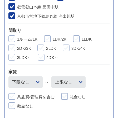
叡電叡山本線 元田中駅
京都市営地下鉄烏丸線 今出川駅
間取り
1ルーム/1K
1DK/2K
1LDK
2DK/3K
2LDK
3DK/4K
3LDK～
4DK～
家賃
～
共益費/管理費を含む
礼金なし
敷金なし