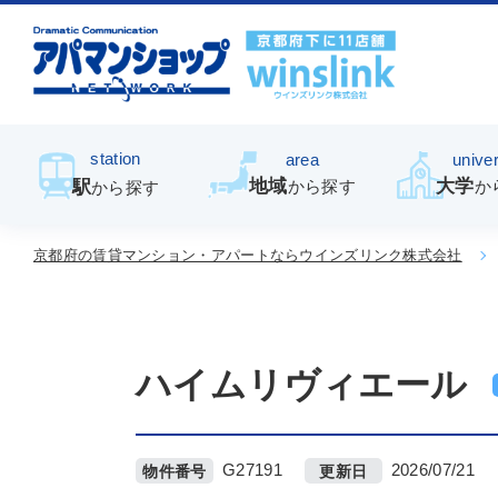
station
area
univer
地域
大学
駅
から探す
か
から探す
京都府の賃貸マンション・アパートならウインズリンク株式会社
ハイムリヴィエール
G27191
2026/07/21
物件番号
更新日