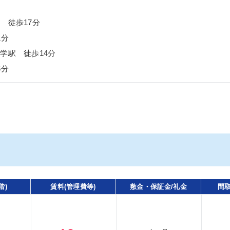
 徒歩17分
1分
学駅 徒歩14分
6分
階)
賃料(管理費等)
敷金・保証金/礼金
間取