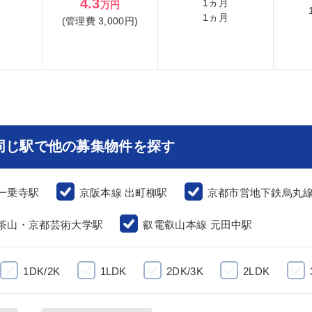
4.3
1ヵ月
万円
1ヵ月
(管理費 3,000円)
同じ駅で他の募集物件を探す
一乗寺駅
京阪本線 出町柳駅
京都市営地下鉄烏丸線
 茶山・京都芸術大学駅
叡電叡山本線 元田中駅
1DK/2K
1LDK
2DK/3K
2LDK