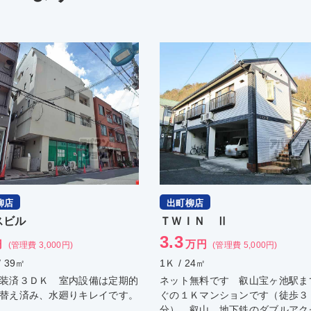
柳店
出町柳店
スビル
ＴＷＩＮ Ⅱ
3.3
円
万円
(管理費 3,000円)
(管理費 5,000円)
/ 39㎡
1Ｋ / 24㎡
装済３ＤＫ 室内設備は定期的
ネット無料です 叡山宝ヶ池駅ま
替え済み、水廻りキレイです。
ぐの１Ｋマンションです（徒歩３
分）。叡山、地下鉄のダブルアク