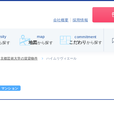
会社概要
採用情報
sity
map
commitment
こだわり
から探す
地図
ら探す
から探す
京都芸術大学の賃貸物件
ハイムリヴィエール
マンション