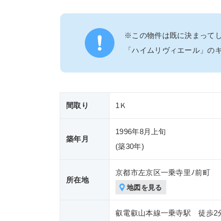
※この物件は既に決まって
「ハイムリヴィエール」の
間取り
1Ｋ
1996年8月上旬
築年月
(築
30年)
京都市左京区一乗寺里ﾉ前町
所在地
地図を見る
叡電叡山本線一乗寺駅 徒歩2