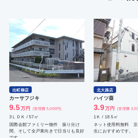
出町柳店
北大路店
カーサフジキ
ハイツ葵
9.5
3.9
万円
万円
(管理費 5,000円)
(管理費 3,0
3ＬＤＫ / 57㎡
1Ｋ / 18.5㎡
国際会館ファミリー物件 振り分け
ネット使用料無料 京
間、そして全戸東向きで日当りも良好
生におすすめです。
です。