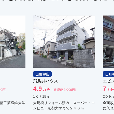
出町柳店
出町
飛鳥井ハウス
エビ
4.9
7
万円
万
00円)
(管理費 3,000円)
1Ｋ / 18㎡
2ＤＫ 
都工芸繊維大学
大規模リフォーム済み スーパー・コ
全面改
ンビニ・京都大学まで２４０ｍ
に入れ